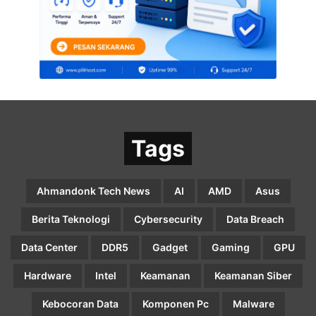
Tags
Ahmandonk Tech News
AI
AMD
Asus
Berita Teknologi
Cybersecurity
Data Breach
Data Center
DDR5
Gadget
Gaming
GPU
Hardware
Intel
Keamanan
Keamanan Siber
Kebocoran Data
Komponen Pc
Malware