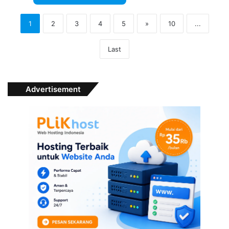
1
2
3
4
5
»
10
...
Last
Advertisement