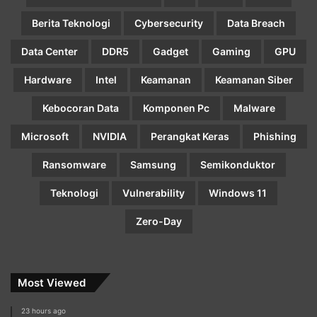
Berita Teknologi
Cybersecurity
Data Breach
Data Center
DDR5
Gadget
Gaming
GPU
Hardware
Intel
Keamanan
Keamanan Siber
Kebocoran Data
Komponen Pc
Malware
Microsoft
NVIDIA
Perangkat Keras
Phishing
Ransomware
Samsung
Semikonduktor
Teknologi
Vulnerability
Windows 11
Zero-Day
Most Viewed
23 hours ago