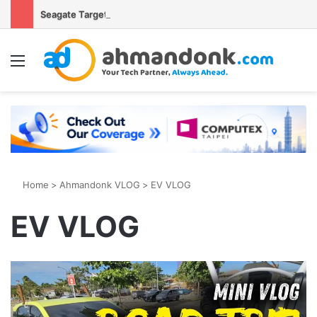
Seagate Targetkan Hard Disk HAMR 50 TB Mulai Validasi Pelanggan pada 2027
Menu
S
Home
>
Ahmandonk VLOG
>
EV VLOG
EV VLOG