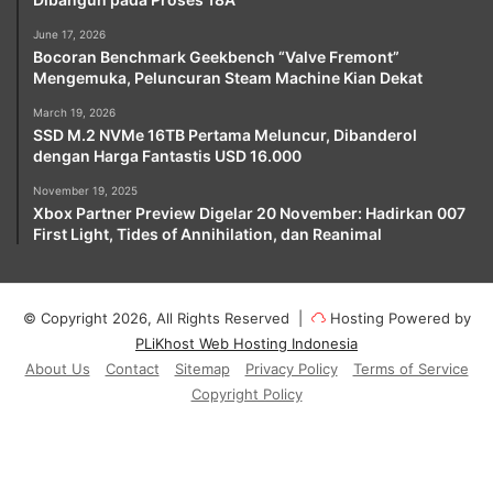
June 17, 2026
Bocoran Benchmark Geekbench “Valve Fremont”
Mengemuka, Peluncuran Steam Machine Kian Dekat
March 19, 2026
SSD M.2 NVMe 16TB Pertama Meluncur, Dibanderol
dengan Harga Fantastis USD 16.000
November 19, 2025
Xbox Partner Preview Digelar 20 November: Hadirkan 007
First Light, Tides of Annihilation, dan Reanimal
© Copyright 2026, All Rights Reserved |
Hosting Powered by
PLiKhost Web Hosting Indonesia
About Us
Contact
Sitemap
Privacy Policy
Terms of Service
Copyright Policy
Facebook
X
YouTube
Instagram
Paypal
Telegram
TikTok
Buy