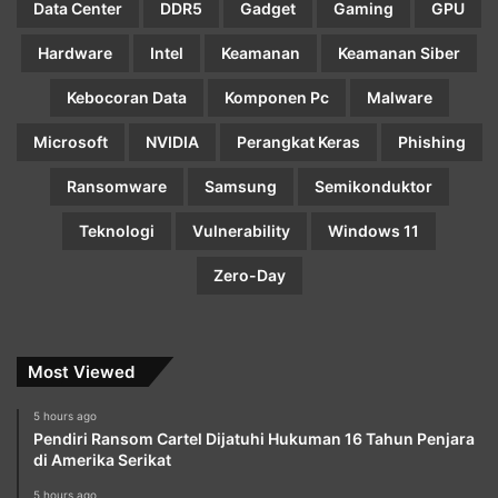
Data Center
DDR5
Gadget
Gaming
GPU
Hardware
Intel
Keamanan
Keamanan Siber
Kebocoran Data
Komponen Pc
Malware
Microsoft
NVIDIA
Perangkat Keras
Phishing
Ransomware
Samsung
Semikonduktor
Teknologi
Vulnerability
Windows 11
Zero-Day
Most Viewed
5 hours ago
Pendiri Ransom Cartel Dijatuhi Hukuman 16 Tahun Penjara
di Amerika Serikat
5 hours ago