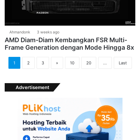
Ahmandonk
3 weeks ago
AMD Diam-Diam Kembangkan FSR Multi-
Frame Generation dengan Mode Hingga 8x
1
2
3
»
10
20
...
Last
Advertisement