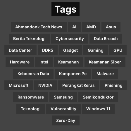
Tags
Ahmandonk Tech News
AI
AMD
Asus
Berita Teknologi
Cybersecurity
Data Breach
Data Center
DDR5
Gadget
Gaming
GPU
Hardware
Intel
Keamanan
Keamanan Siber
Kebocoran Data
Komponen Pc
Malware
Microsoft
NVIDIA
Perangkat Keras
Phishing
Ransomware
Samsung
Semikonduktor
Teknologi
Vulnerability
Windows 11
Zero-Day