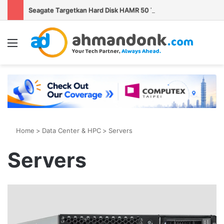
Seagate Targetkan Hard Disk HAMR 50 TB Mulai Validasi Pelanggan pada 2027
Menu
S
Home
>
Data Center & HPC
>
Servers
Servers