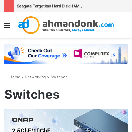
Seagate Targetkan Hard Disk HAMR 50 TB Mulai Validasi Pelanggan pada 2027
Menu
S
Home
>
Networking
>
Switches
Switches