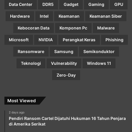
Data Center
DDR5
Gadget
Gaming
GPU
Hardware
Intel
Keamanan
Keamanan Siber
Kebocoran Data
Komponen Pc
Malware
Microsoft
NVIDIA
Perangkat Keras
Phishing
Ransomware
Samsung
Semikonduktor
Teknologi
Vulnerability
Windows 11
Zero-Day
Most Viewed
2 days ago
Pendiri Ransom Cartel Dijatuhi Hukuman 16 Tahun Penjara
di Amerika Serikat