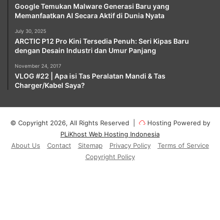
Google Temukan Malware Generasi Baru yang
Memanfaatkan AI Secara Aktif di Dunia Nyata
July 30, 2025
ARCTIC P12 Pro Kini Tersedia Penuh: Seri Kipas Baru
dengan Desain Industri dan Umur Panjang
November 24, 2017
VLOG #22 | Apa isi Tas Peralatan Mandi & Tas
Charger/Kabel Saya?
© Copyright 2026, All Rights Reserved |
Hosting Powered by
PLiKhost Web Hosting Indonesia
About Us
Contact
Sitemap
Privacy Policy
Terms of Service
Copyright Policy
Facebook
X
YouTube
Instagram
Paypal
Telegram
TikTok
Buy
Me
RSS
Klook