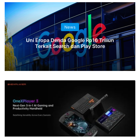
News
Uni Eropa Denda Google Rp16 Triliun
Terkait Search dan Play Store
Menantang
Legion
Go:
OneXPlayer
3
Resmi
Diperkenalkan,
Usung
CPU