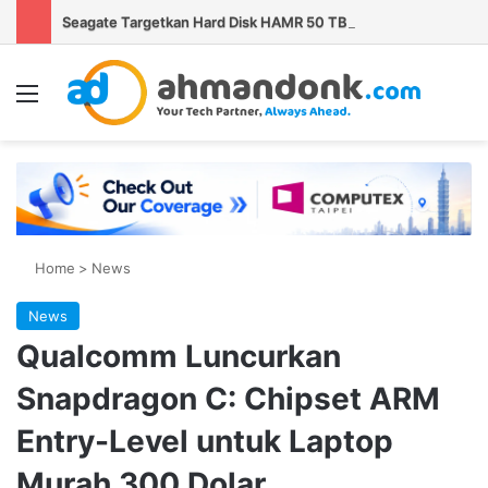
Seagate Targetkan Hard Disk HAMR 50 TB Mulai Validasi Pelanggan pada 2027
Menu
Se
Home
>
News
News
Qualcomm Luncurkan
Snapdragon C: Chipset ARM
Entry-Level untuk Laptop
Murah 300 Dolar