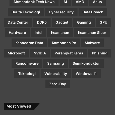
Ahmandonk Tech News
AI
AMD
Asus
Berita Teknologi
Cybersecurity
Data Breach
Data Center
DDR5
Gadget
Gaming
GPU
Hardware
Intel
Keamanan
Keamanan Siber
Kebocoran Data
Komponen Pc
Malware
Microsoft
NVIDIA
Perangkat Keras
Phishing
Ransomware
Samsung
Semikonduktor
Teknologi
Vulnerability
Windows 11
Zero-Day
Most Viewed