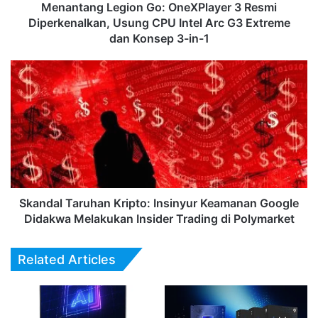
Intel
Menantang Legion Go: OneXPlayer 3 Resmi
Arc
Diperkenalkan, Usung CPU Intel Arc G3 Extreme
G3
dan Konsep 3-in-1
Extreme
dan
Skandal
Konsep
Taruhan
3-
Kripto:
in-
Insinyur
1
Keamanan
Google
Didakwa
Melakukan
Insider
Trading
Skandal Taruhan Kripto: Insinyur Keamanan Google
di
Didakwa Melakukan Insider Trading di Polymarket
Polymarket
Related Articles