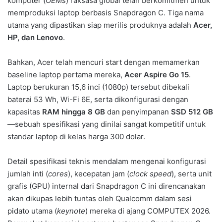
komputer (
OEMs
) raksasa global telah berkomitmen untuk
memproduksi laptop berbasis Snapdragon C. Tiga nama
utama yang dipastikan siap merilis produknya adalah
Acer,
HP, dan Lenovo
.
Bahkan, Acer telah mencuri start dengan memamerkan
baseline laptop pertama mereka,
Acer Aspire Go 15
.
Laptop berukuran 15,6 inci (1080p) tersebut dibekali
baterai 53 Wh, Wi-Fi 6E, serta dikonfigurasi dengan
kapasitas
RAM hingga 8 GB
dan penyimpanan
SSD 512 GB
—sebuah spesifikasi yang dinilai sangat kompetitif untuk
standar laptop di kelas harga 300 dolar.
Detail spesifikasi teknis mendalam mengenai konfigurasi
jumlah inti (
cores
), kecepatan jam (
clock speed
), serta unit
grafis (GPU) internal dari Snapdragon C ini direncanakan
akan dikupas lebih tuntas oleh Qualcomm dalam sesi
pidato utama (
keynote
) mereka di ajang COMPUTEX 2026.