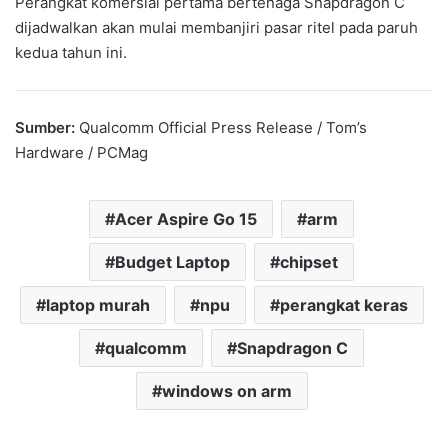
Perangkat komersial pertama bertenaga Snapdragon C
dijadwalkan akan mulai membanjiri pasar ritel pada paruh
kedua tahun ini.
Sumber:
Qualcomm Official Press Release / Tom’s
Hardware / PCMag
Acer Aspire Go 15
arm
Budget Laptop
chipset
laptop murah
npu
perangkat keras
qualcomm
Snapdragon C
windows on arm