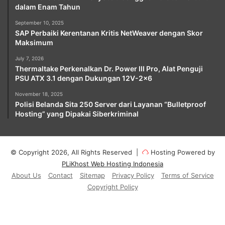
dalam Enam Tahun
September 10, 2025
SAP Perbaiki Kerentanan Kritis NetWeaver dengan Skor
Maksimum
July 7, 2026
Thermaltake Perkenalkan Dr. Power III Pro, Alat Penguji
PSU ATX 3.1 dengan Dukungan 12V-2×6
November 18, 2025
Polisi Belanda Sita 250 Server dari Layanan “Bulletproof
Hosting” yang Dipakai Siberkriminal
© Copyright 2026, All Rights Reserved |
Hosting Powered by
PLiKhost Web Hosting Indonesia
About Us
Contact
Sitemap
Privacy Policy
Terms of Service
Copyright Policy
Facebook
X
YouTube
Instagram
Paypal
Telegram
TikTok
Buy