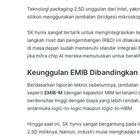
Teknologi
packaging
2.5D unggulan dari Intel, ya
silikon menggunakan jembatan (
bridges
) mikrosko
SK hynix sangat tertarik untuk mengintegrasikan 
langkah riset dan pengembangan (R&D) ini dilak
di masa depan sudah memenuhi standar integrasi 
jika mitra
chip
AI mereka memutuskan untuk beralih 
Keunggulan EMIB Dibandingka
Berdasarkan laporan teknis sebelumnya, jembatan 
seperti
EMIB-M
(dengan kapasitor MIM tertanam)
berdensitas tinggi dengan biaya yang lebih rendah
antarmuka
logic-to-logic
maupun
logic-to-HBM
.
Hingga saat ini, SK hynix sangat bergantung pad
2.5D miliknya. Namun, industri mulai menghadapi 