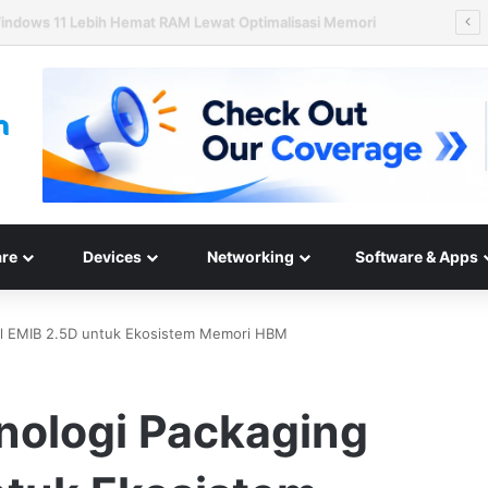
ard Disk HAMR 50 TB Mulai Validasi Pelanggan pada 2027
re
Devices
Networking
Software & Apps
ntel EMIB 2.5D untuk Ekosistem Memori HBM
knologi Packaging