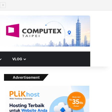
Facebook
X
YouTube
Instagram
Paypal
Telegram
TikTok
Buy Me a Coffee
RSS
Klook
Switch skin
VLOG
Advertisement