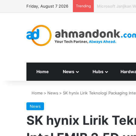
Friday, August 7 2026
Trending
Seagate Targetkan H
Home
News
Hubs
Hardwa
Home
>
News
>
SK hynix Lirik Teknologi Packaging I
News
SK hynix Lirik Te