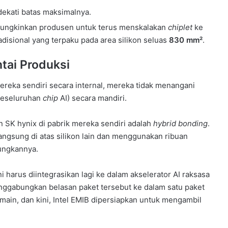
ekati batas maksimalnya.
mungkinkan produsen untuk terus menskalakan
chiplet
ke
adisional yang terpaku pada area silikon seluas
830 mm²
.
tai Produksi
eka sendiri secara internal, mereka tidak menangani
 keseluruhan
chip
AI) secara mandiri.
 SK hynix di pabrik mereka sendiri adalah
hybrid bonding
.
angsung di atas silikon lain dan menggunakan ribuan
ungkannya.
arus diintegrasikan lagi ke dalam akselerator AI raksasa
nggabungkan belasan paket tersebut ke dalam satu paket
ain, dan kini, Intel EMIB dipersiapkan untuk mengambil