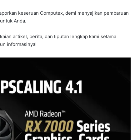
laporkan keseruan Computex, demi menyajikan pembaruan
 untuk Anda.
ian artikel, berita, dan liputan lengkap kami selama
un informasinya!