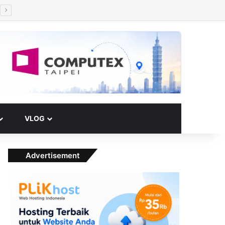
Facebook
X
YouTube
Instagram
Paypal
Telegram
TikTok
Buy Me a Coffee
RSS
Klook
Switch skin
VLOG
Advertisement