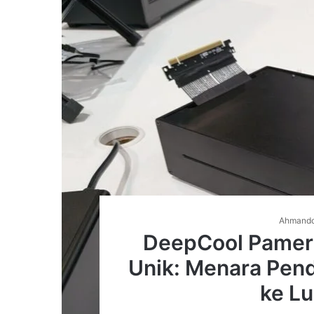
Ahmand
DeepCool Pamerk
Unik: Menara Pen
ke Lu