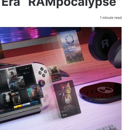
 Era “RAMpocalypse”
1 minute read