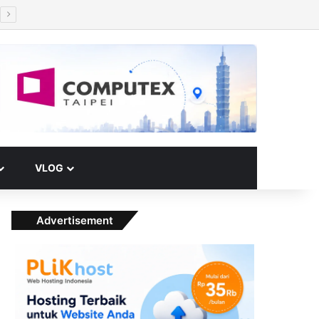
Facebook
X
YouTube
Instagram
Paypal
Telegram
TikTok
Buy Me a Coffee
RSS
Klook
Switch skin
VLOG
Advertisement