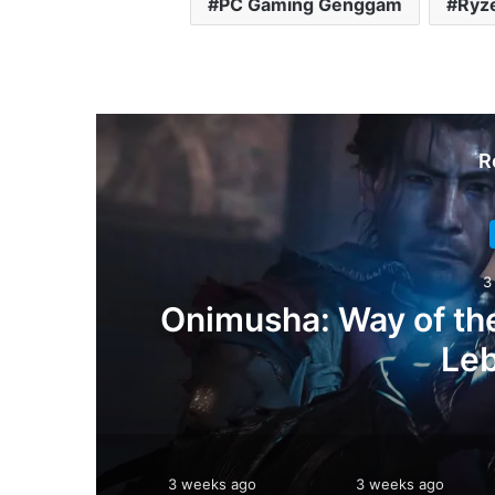
PC Gaming Genggam
Ryz
R
3
Onimusha: Way of the
an
Leb
weeks ago
3 weeks ago
3 weeks ago