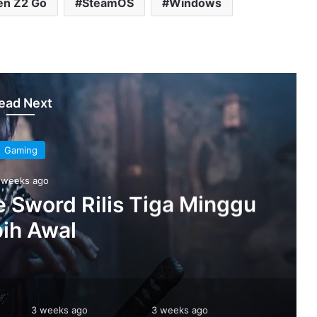
en Z2 Go
SteamOS
Windows
ead Next
Gaming
 weeks ago
 Sword Rilis Tiga Minggu
ih Awal
3 weeks ago
3 weeks ago
3 weeks 