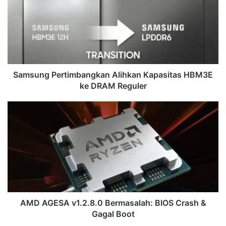
Kapasitas
HBM3E
ke
DRAM
Reguler
Samsung Pertimbangkan Alihkan Kapasitas HBM3E
ke DRAM Reguler
AMD
AGESA
v1.2.8.0
Bermasalah:
BIOS
Crash
&
Gagal
Boot
AMD AGESA v1.2.8.0 Bermasalah: BIOS Crash &
Gagal Boot