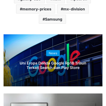
memory-prices
mx-division
Samsung
News
Uni Eropa Denda Google Rp16 Triliun
Terkait Search dan Play Store
Samsung
Pertimbangkan
Alihkan