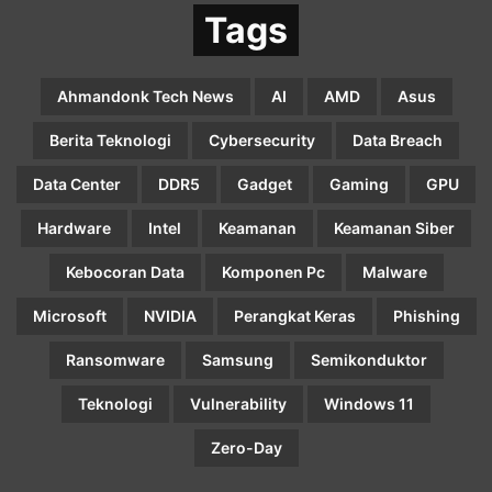
Tags
Ahmandonk Tech News
AI
AMD
Asus
Berita Teknologi
Cybersecurity
Data Breach
Data Center
DDR5
Gadget
Gaming
GPU
Hardware
Intel
Keamanan
Keamanan Siber
Kebocoran Data
Komponen Pc
Malware
Microsoft
NVIDIA
Perangkat Keras
Phishing
Ransomware
Samsung
Semikonduktor
Teknologi
Vulnerability
Windows 11
Zero-Day