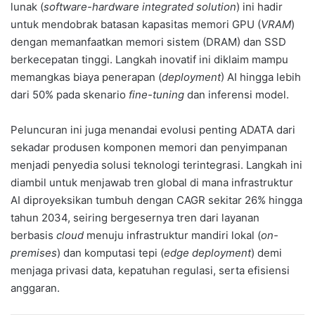
lunak (
software-hardware integrated solution
) ini hadir
untuk mendobrak batasan kapasitas memori GPU (
VRAM
)
dengan memanfaatkan memori sistem (DRAM) dan SSD
berkecepatan tinggi. Langkah inovatif ini diklaim mampu
memangkas biaya penerapan (
deployment
) AI hingga lebih
dari 50% pada skenario
fine-tuning
dan inferensi model.
Peluncuran ini juga menandai evolusi penting ADATA dari
sekadar produsen komponen memori dan penyimpanan
menjadi penyedia solusi teknologi terintegrasi. Langkah ini
diambil untuk menjawab tren global di mana infrastruktur
AI diproyeksikan tumbuh dengan CAGR sekitar 26% hingga
tahun 2034, seiring bergesernya tren dari layanan
berbasis
cloud
menuju infrastruktur mandiri lokal (
on-
premises
) dan komputasi tepi (
edge deployment
) demi
menjaga privasi data, kepatuhan regulasi, serta efisiensi
anggaran.