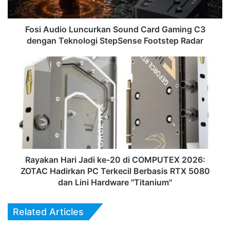
dengan
Teknologi
StepSense
Fosi Audio Luncurkan Sound Card Gaming C3
Footstep
dengan Teknologi StepSense Footstep Radar
Radar
Rayakan
Hari
Jadi
ke-
20
di
COMPUTEX
2026:
ZOTAC
Hadirkan
Rayakan Hari Jadi ke-20 di COMPUTEX 2026:
PC
ZOTAC Hadirkan PC Terkecil Berbasis RTX 5080
Terkecil
dan Lini Hardware "Titanium"
Berbasis
RTX
Related Articles
5080
dan