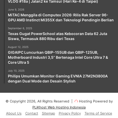
VLOG #18a | Jalan2 ke Tamsui (Hari Ke-4 di Taipei)
June 9, 2026
MiTAC Menggila di Computex 2026: Rilis Rak Server 96-
GPU AMD Instinct MI355X dan Teknologi Pendingin Berlian
September 6, 2025
Texas Gugat PowerSchool atas Kebocoran Data 62 Juta
Siswa, Termasuk 880 Ribu dari Texas
August 12, 2025
GIGAIPC Luncurkan QBIP-155UB dan QBIP-125UB,
Motherboard Industri 3,5” Bertenaga Intel Core Ultra 7 &
Core Ultra 5
July 10, 2025
Philips Umumkan Monitor Gaming EVNIA 27M2N3800A
dengan Dual Mode dan Desain Stylish
© Copyright 2026, All Rights Reserved |
Hosting Powered by
PLiKhost Web Hosting Indonesia
About Us
Contact
Sitemap
Privacy Policy
Terms of Service