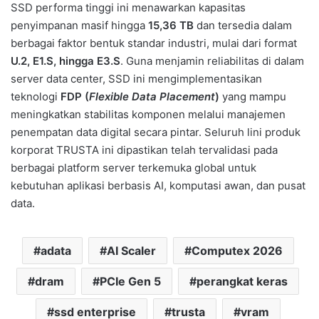
SSD performa tinggi ini menawarkan kapasitas
penyimpanan masif hingga
15,36 TB
dan tersedia dalam
berbagai faktor bentuk standar industri, mulai dari format
U.2, E1.S, hingga E3.S
. Guna menjamin reliabilitas di dalam
server data center, SSD ini mengimplementasikan
teknologi
FDP (
Flexible Data Placement
)
yang mampu
meningkatkan stabilitas komponen melalui manajemen
penempatan data digital secara pintar. Seluruh lini produk
korporat TRUSTA ini dipastikan telah tervalidasi pada
berbagai platform server terkemuka global untuk
kebutuhan aplikasi berbasis AI, komputasi awan, dan pusat
data.
adata
AI Scaler
Computex 2026
dram
PCIe Gen 5
perangkat keras
ssd enterprise
trusta
vram