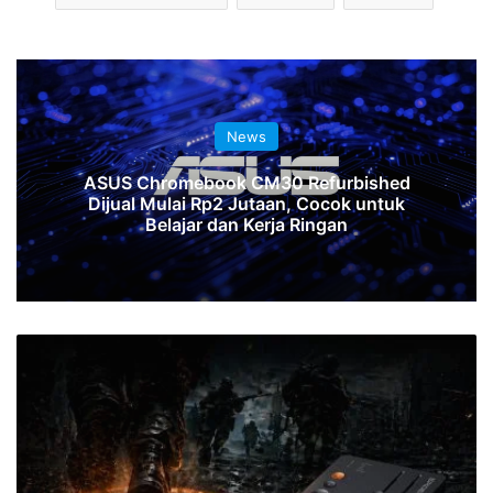
News
ASUS Chromebook CM30 Refurbished
Dijual Mulai Rp2 Jutaan, Cocok untuk
Belajar dan Kerja Ringan
Fosi
Audio
Luncurkan
Sound
Card
Gaming
C3