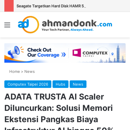
Seagate Targetkan Hard Disk HAMR 50 TB Mulai Validasi Pelanggan pada 2027
Menu
Se
Home
>
News
Computex Taipei 2026
Hubs
News
ADATA TRUSTA AI Scaler
Diluncurkan: Solusi Memori
Ekstensi Pangkas Biaya