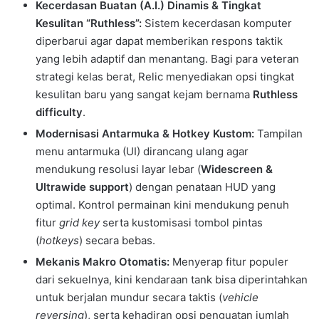
Kecerdasan Buatan (A.I.) Dinamis & Tingkat
Kesulitan “Ruthless”:
Sistem kecerdasan komputer
diperbarui agar dapat memberikan respons taktik
yang lebih adaptif dan menantang. Bagi para veteran
strategi kelas berat, Relic menyediakan opsi tingkat
kesulitan baru yang sangat kejam bernama
Ruthless
difficulty
.
Modernisasi Antarmuka & Hotkey Kustom:
Tampilan
menu antarmuka (UI) dirancang ulang agar
mendukung resolusi layar lebar (
Widescreen &
Ultrawide support
) dengan penataan HUD yang
optimal. Kontrol permainan kini mendukung penuh
fitur
grid key
serta kustomisasi tombol pintas
(
hotkeys
) secara bebas.
Mekanis Makro Otomatis:
Menyerap fitur populer
dari sekuelnya, kini kendaraan tank bisa diperintahkan
untuk berjalan mundur secara taktis (
vehicle
reversing
), serta kehadiran opsi penguatan jumlah