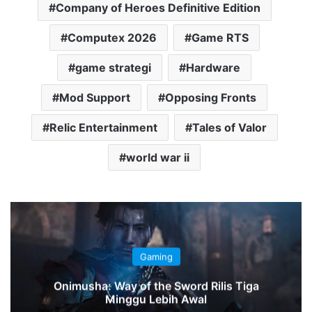
Company of Heroes Definitive Edition
Computex 2026
Game RTS
game strategi
Hardware
Mod Support
Opposing Fronts
Relic Entertainment
Tales of Valor
world war ii
Gamin
aming
Marathon Kehilanga
the Sword Rilis Tiga
Setelah General M
Lebih Awal
Pensi