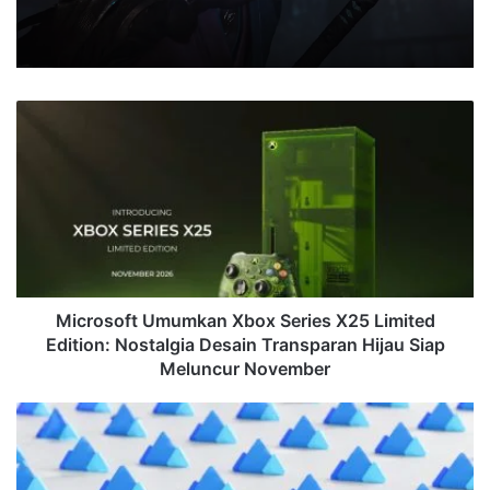
Microsoft
Umumkan
Xbox
Series
X25
Limited
Edition:
Nostalgia
Desain
Transparan
Microsoft Umumkan Xbox Series X25 Limited
Hijau
Edition: Nostalgia Desain Transparan Hijau Siap
Siap
Meluncur November
Meluncur
November
Celah
Keamanan
Kritis
Everest