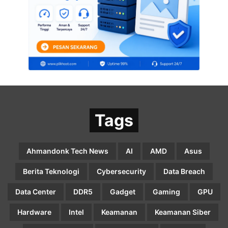
Tags
Ahmandonk Tech News
AI
AMD
Asus
Berita Teknologi
Cybersecurity
Data Breach
Data Center
DDR5
Gadget
Gaming
GPU
Hardware
Intel
Keamanan
Keamanan Siber