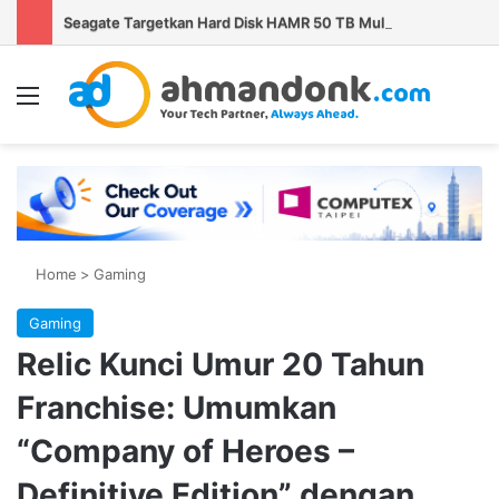
Seagate Targetkan Hard Disk HAMR 50 TB Mulai Validasi Pelanggan pada 2027
Menu
Se
Home
>
Gaming
Gaming
Relic Kunci Umur 20 Tahun
Franchise: Umumkan
“Company of Heroes –
Definitive Edition” dengan