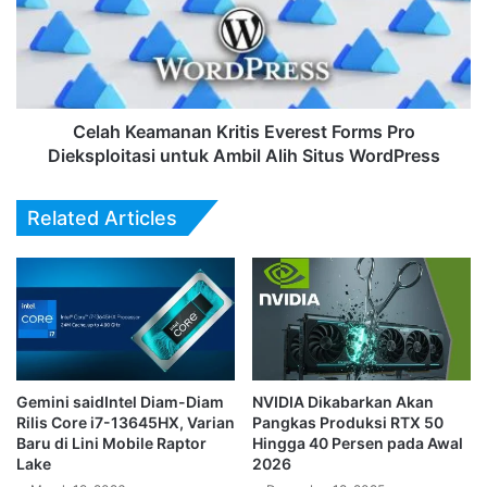
Forms
Pro
Dieksploitasi
untuk
Ambil
Alih
Celah Keamanan Kritis Everest Forms Pro
Situs
Dieksploitasi untuk Ambil Alih Situs WordPress
WordPress
Related Articles
Gemini saidIntel Diam-Diam
NVIDIA Dikabarkan Akan
Rilis Core i7-13645HX, Varian
Pangkas Produksi RTX 50
Baru di Lini Mobile Raptor
Hingga 40 Persen pada Awal
Lake
2026