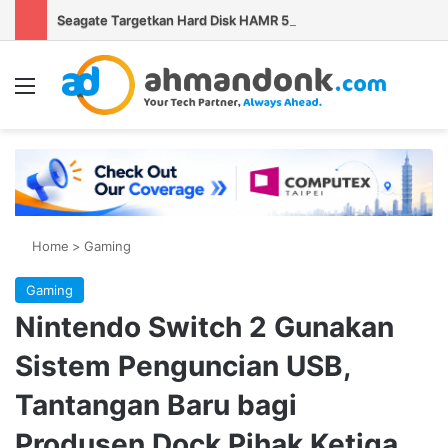
Seagate Targetkan Hard Disk HAMR 50 TB Mulai Validasi Pelanggan pada 2027
Menu
Se
Home
>
Gaming
Gaming
Nintendo Switch 2 Gunakan
Sistem Penguncian USB,
Tantangan Baru bagi
Produsen Dock Pihak Ketiga