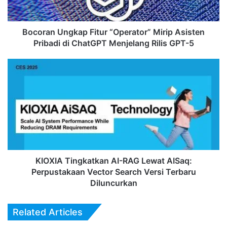
di
ChatGPT
Menjelang
Bocoran Ungkap Fitur “Operator” Mirip Asisten
Rilis
Pribadi di ChatGPT Menjelang Rilis GPT-5
GPT-
5
KIOXIA
Tingkatkan
AI-
RAG
Lewat
AISaq:
Perpustakaan
Vector
Search
Versi
KIOXIA Tingkatkan AI-RAG Lewat AISaq:
Terbaru
Perpustakaan Vector Search Versi Terbaru
Diluncurkan
Diluncurkan
Related Articles