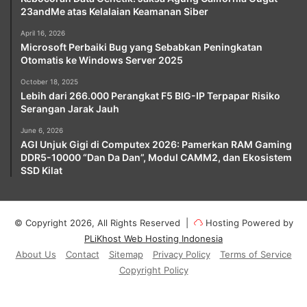
23andMe atas Kelalaian Keamanan Siber
April 16, 2026
Microsoft Perbaiki Bug yang Sebabkan Peningkatan
Otomatis ke Windows Server 2025
October 18, 2025
Lebih dari 266.000 Perangkat F5 BIG-IP Terpapar Risiko
Serangan Jarak Jauh
June 6, 2026
AGI Unjuk Gigi di Computex 2026: Pamerkan RAM Gaming
DDR5-10000 “Dan Da Dan”, Modul CAMM2, dan Ekosistem
SSD Kilat
© Copyright 2026, All Rights Reserved |
Hosting Powered by
PLiKhost Web Hosting Indonesia
About Us
Contact
Sitemap
Privacy Policy
Terms of Service
Copyright Policy
Facebook
X
YouTube
Instagram
Paypal
Telegram
TikTok
Buy