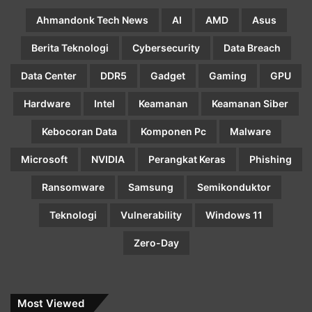
Ahmandonk Tech News
AI
AMD
Asus
Berita Teknologi
Cybersecurity
Data Breach
Data Center
DDR5
Gadget
Gaming
GPU
Hardware
Intel
Keamanan
Keamanan Siber
Kebocoran Data
Komponen Pc
Malware
Microsoft
NVIDIA
Perangkat Keras
Phishing
Ransomware
Samsung
Semikonduktor
Teknologi
Vulnerability
Windows 11
Zero-Day
Most Viewed