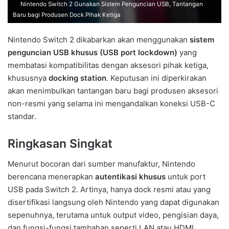
Nintendo Switch 2 Gunakan Sistem Penguncian USB, Tantangan
Baru bagi Produsen Dock Pihak Ketiga
Nintendo Switch 2 dikabarkan akan menggunakan
sistem
penguncian USB khusus (USB port lockdown)
yang
membatasi kompatibilitas dengan aksesori pihak ketiga,
khususnya
docking station
. Keputusan ini diperkirakan
akan menimbulkan tantangan baru bagi produsen aksesori
non-resmi yang selama ini mengandalkan koneksi USB-C
standar.
Ringkasan Singkat
Menurut bocoran dari sumber manufaktur, Nintendo
berencana menerapkan
autentikasi khusus
untuk port
USB pada Switch 2. Artinya, hanya dock resmi atau yang
disertifikasi langsung oleh Nintendo yang dapat digunakan
sepenuhnya, terutama untuk output video, pengisian daya,
dan fungsi-fungsi tambahan seperti LAN atau HDMI