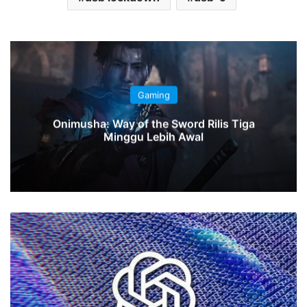
Gaming
Onimusha: Way of the Sword Rilis Tiga
Minggu Lebih Awal
Bocoran
Ungkap
Fitur
“Operator”
Mirip
Asisten
Pribadi