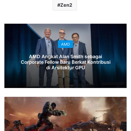
Zen2
AMD
AMD Angkat Alan Smith sebagai
Corporate Fellow Baru Berkat Kontribusi
di Arsitektur GPU
Spesifikasi
PC
Gears
of
War:
E-