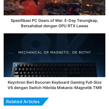
Day
Terungkap,
Bersahabat
dengan
Spesifikasi PC Gears of War: E-Day Terungkap,
GPU
Bersahabat dengan GPU RTX Lawas
RTX
Lawas
Keychron
Beri
Bocoran
Keyboard
Gaming
Full-
Size
V6
dengan
Switch
Keychron Beri Bocoran Keyboard Gaming Full-Size
Hibrida
V6 dengan Switch Hibrida Mekanis-Magnetik TMR
Mekanis-
Magnetik
Related Articles
TMR