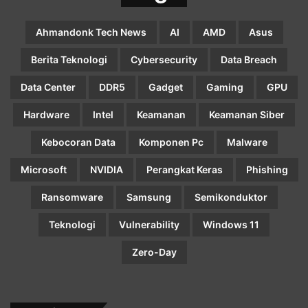
Ahmandonk Tech News
AI
AMD
Asus
Berita Teknologi
Cybersecurity
Data Breach
Data Center
DDR5
Gadget
Gaming
GPU
Hardware
Intel
Keamanan
Keamanan Siber
Kebocoran Data
Komponen Pc
Malware
Microsoft
NVIDIA
Perangkat Keras
Phishing
Ransomware
Samsung
Semikonduktor
Teknologi
Vulnerability
Windows 11
Zero-Day