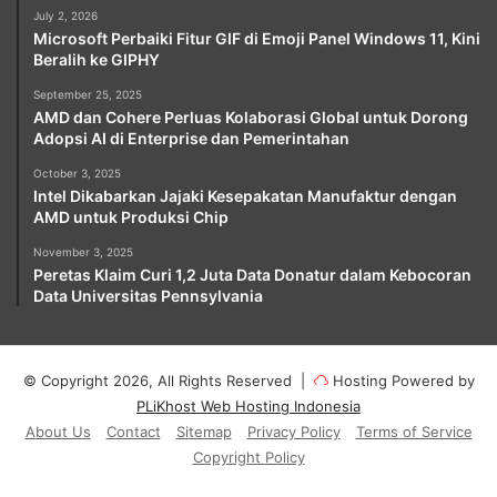
July 2, 2026
Microsoft Perbaiki Fitur GIF di Emoji Panel Windows 11, Kini
Beralih ke GIPHY
September 25, 2025
AMD dan Cohere Perluas Kolaborasi Global untuk Dorong
Adopsi AI di Enterprise dan Pemerintahan
October 3, 2025
Intel Dikabarkan Jajaki Kesepakatan Manufaktur dengan
AMD untuk Produksi Chip
November 3, 2025
Peretas Klaim Curi 1,2 Juta Data Donatur dalam Kebocoran
Data Universitas Pennsylvania
© Copyright 2026, All Rights Reserved |
Hosting Powered by
PLiKhost Web Hosting Indonesia
About Us
Contact
Sitemap
Privacy Policy
Terms of Service
Copyright Policy