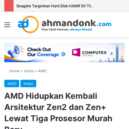
Seagate Targetkan Hard Disk HAMR 50 TB Mulai Validasi Pelanggan pada 2027
Menu
Se
Home
>
Hubs
>
AMD
AMD
Hubs
AMD Hidupkan Kembali
Arsitektur Zen2 dan Zen+
Lewat Tiga Prosesor Murah