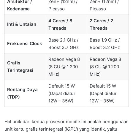
Arsitektur /
Zen+ (12nm) /
Zen+ (12nm) /
Kodename
Picasso
Picasso
4 Cores / 8
2 Cores / 2
Inti & Untaian
Threads
Threads
Base 2.1 GHz /
Base 1.9 GHz /
Frekuensi Clock
Boost 3.7 GHz
Boost 3.2 GHz
Radeon Vega 8
Radeon Vega 8
Grafis
(8 CU @ 1.200
(8 CU @ 1.200
Terintegrasi
MHz)
MHz)
Default 15 W
Default 15 W
Rentang Daya
(Dapat diatur
(Dapat diatur
(TDP)
12W – 35W)
12W – 35W)
Hal unik dari kedua prosesor mobile ini adalah penggunaan
unit kartu grafis terintegrasi (
iGPU
) yang identik, yaitu