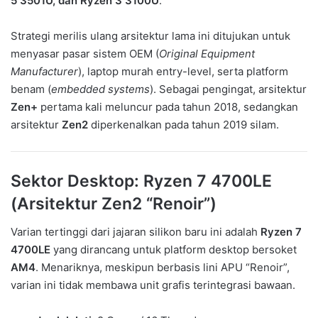
5 3501U, dan Ryzen 3 3100U
.
Strategi merilis ulang arsitektur lama ini ditujukan untuk
menyasar pasar sistem OEM (
Original Equipment
Manufacturer
), laptop murah entry-level, serta platform
benam (
embedded systems
). Sebagai pengingat, arsitektur
Zen+
pertama kali meluncur pada tahun 2018, sedangkan
arsitektur
Zen2
diperkenalkan pada tahun 2019 silam.
Sektor Desktop: Ryzen 7 4700LE
(Arsitektur Zen2 “Renoir”)
Varian tertinggi dari jajaran silikon baru ini adalah
Ryzen 7
4700LE
yang dirancang untuk platform desktop bersoket
AM4
. Menariknya, meskipun berbasis lini APU “Renoir”,
varian ini tidak membawa unit grafis terintegrasi bawaan.