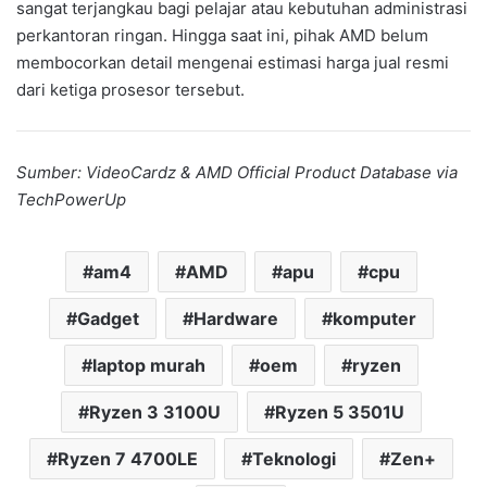
sangat terjangkau bagi pelajar atau kebutuhan administrasi
perkantoran ringan. Hingga saat ini, pihak AMD belum
membocorkan detail mengenai estimasi harga jual resmi
dari ketiga prosesor tersebut.
Sumber: VideoCardz & AMD Official Product Database via
TechPowerUp
am4
AMD
apu
cpu
Gadget
Hardware
komputer
laptop murah
oem
ryzen
Ryzen 3 3100U
Ryzen 5 3501U
Ryzen 7 4700LE
Teknologi
Zen+