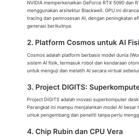
NVIDIA memperkenalkan GeForce RTX 5090 dan RTX
menggunakan arsitektur Blackwell. GPU ini diranc
tracing dan pemrosesan AI, dengan peningkatan ef
generasi berikutnya.
2.
Platform Cosmos untuk AI Fis
Cosmos adalah platform berbasis model dunia (W
sistem AI fisik, termasuk robot dan kendaraan oto
untuk menguji dan melatih AI secara virtual sebelum
3.
Project DIGITS: Superkompute
Project DIGITS adalah inovasi superkomputer deskt
Perangkat ini mampu menjalankan model AI besar h
untuk pengembang dan peneliti tanpa perlu mengg
4.
Chip Rubin dan CPU Vera