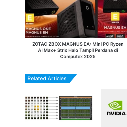
MAGNUS
EA:
Mini
PC
Ryzen
AI
Max+
Strix
ZOTAC ZBOX MAGNUS EA: Mini PC Ryzen
Halo
AI Max+ Strix Halo Tampil Perdana di
Tampil
Computex 2025
Perdana
di
Computex
Related Articles
2025