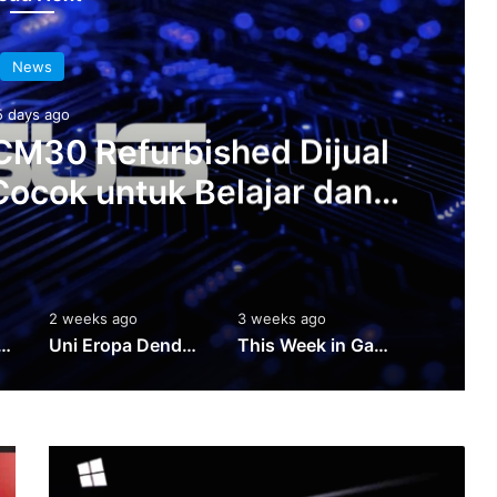
News
5 days ago
M30 Refurbished Dijual
Cocok untuk Belajar dan
a Ringan
2 weeks ago
3 weeks ago
3 weeks 
 365 Ganggu Teams, SharePoint, OneDrive, dan Layanan Lain
Uni Eropa Denda Google Rp16 Triliun Terkait Search dan Play Store
This Week in Gaming Week 30: Dinoblade, ZeroSpace, dan Rilisan Game Pekan Ini
Microsoft
Perbaiki