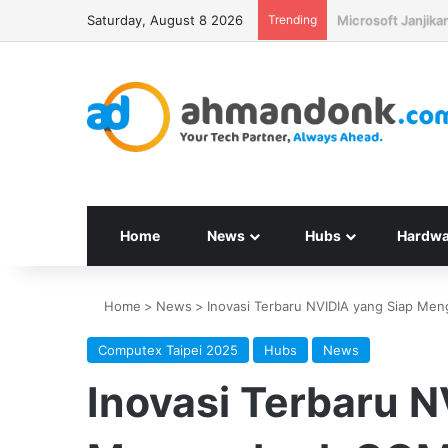
Saturday, August 8 2026
Trending
Seagate Targetka
Home
News
Hubs
Hardwa
Home
>
News
>
Inovasi Terbaru NVIDIA yang Siap M
Computex Taipei 2025
Hubs
News
Inovasi Terbaru N