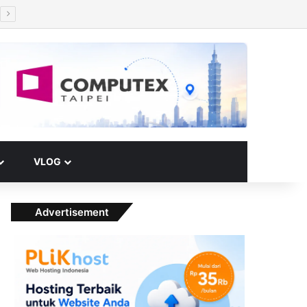
Facebook
X
YouTube
Instagram
Paypal
Telegram
TikTok
Buy Me a Coffee
RSS
Klook
Switch skin
VLOG
Advertisement