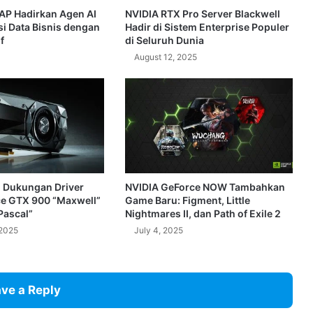
AP Hadirkan Agen AI
NVIDIA RTX Pro Server Blackwell
asi Data Bisnis dengan
Hadir di Sistem Enterprise Populer
f
di Seluruh Dunia
August 12, 2025
i Dukungan Driver
NVIDIA GeForce NOW Tambahkan
e GTX 900 “Maxwell”
Game Baru: Figment, Little
Pascal”
Nightmares II, dan Path of Exile 2
2025
July 4, 2025
ve a Reply