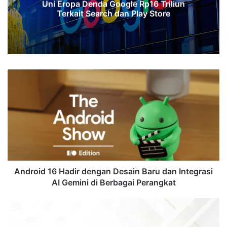
Uni Eropa Denda Google Rp16 Triliun
Terkait Search dan Play Store
Android
16
Hadir
dengan
Desain
Baru
dan
Integrasi
AI
Gemini
Android 16 Hadir dengan Desain Baru dan Integrasi
di
AI Gemini di Berbagai Perangkat
Berbagai
Perangkat
InWin
Rayakan
40