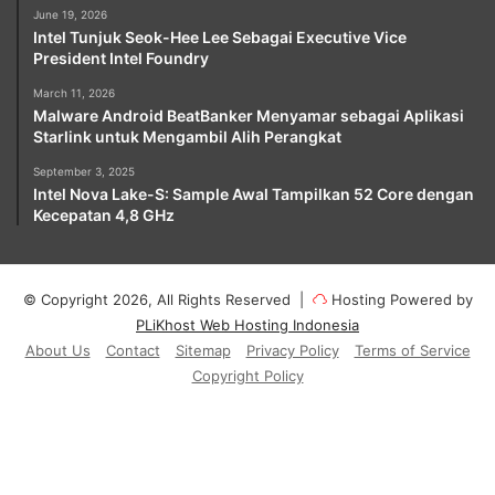
June 19, 2026
Intel Tunjuk Seok-Hee Lee Sebagai Executive Vice
President Intel Foundry
March 11, 2026
Malware Android BeatBanker Menyamar sebagai Aplikasi
Starlink untuk Mengambil Alih Perangkat
September 3, 2025
Intel Nova Lake-S: Sample Awal Tampilkan 52 Core dengan
Kecepatan 4,8 GHz
© Copyright 2026, All Rights Reserved |
Hosting Powered by
PLiKhost Web Hosting Indonesia
About Us
Contact
Sitemap
Privacy Policy
Terms of Service
Copyright Policy
Facebook
X
YouTube
Instagram
Paypal
Telegram
TikTok
Buy
Me
RSS
Klook