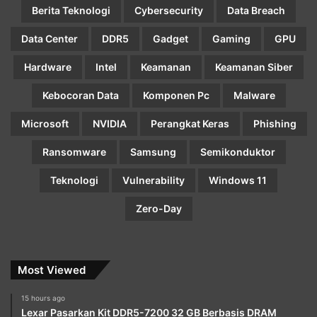
Berita Teknologi
Cybersecurity
Data Breach
Data Center
DDR5
Gadget
Gaming
GPU
Hardware
Intel
Keamanan
Keamanan Siber
Kebocoran Data
Komponen Pc
Malware
Microsoft
NVIDIA
Perangkat Keras
Phishing
Ransomware
Samsung
Semikonduktor
Teknologi
Vulnerability
Windows 11
Zero-Day
Most Viewed
15 hours ago
Lexar Pasarkan Kit DDR5-7200 32 GB Berbasis DRAM