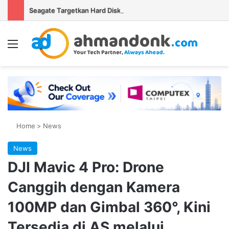
Seagate Targetkan Hard Disk HAMR 50 TB Mulai Validasi Pelanggan pada 2027
Menu
Se
Home
>
News
News
DJI Mavic 4 Pro: Drone
Canggih dengan Kamera
100MP dan Gimbal 360°, Kini
Tersedia di AS melalui