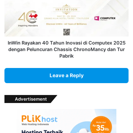
Tahun
Inovasi
di
Computex
2025
dengan
Peluncuran
InWin Rayakan 40 Tahun Inovasi di Computex 2025
Chassis
dengan Peluncuran Chassis ChronoMancy dan Tur
ChronoMancy
Pabrik
dan
Tur
Pabrik
Leave a Reply
Advertisement