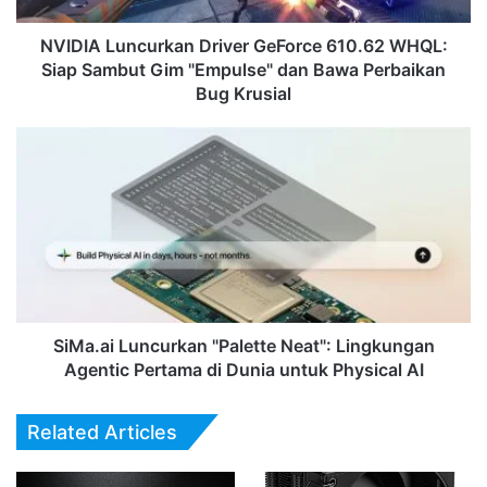
Gim
"Empulse"
NVIDIA Luncurkan Driver GeForce 610.62 WHQL:
dan
Siap Sambut Gim "Empulse" dan Bawa Perbaikan
Bawa
Bug Krusial
Perbaikan
Bug
SiMa.ai
Krusial
Luncurkan
"Palette
Neat":
Lingkungan
Agentic
Pertama
di
Dunia
untuk
SiMa.ai Luncurkan "Palette Neat": Lingkungan
Physical
Agentic Pertama di Dunia untuk Physical AI
AI
Related Articles