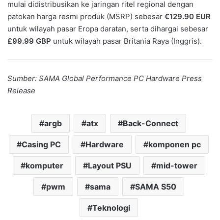
mulai didistribusikan ke jaringan ritel regional dengan
patokan harga resmi produk (MSRP) sebesar
€129.90 EUR
untuk wilayah pasar Eropa daratan, serta dihargai sebesar
£99.99 GBP
untuk wilayah pasar Britania Raya (Inggris).
Sumber: SAMA Global Performance PC Hardware Press
Release
argb
atx
Back-Connect
Casing PC
Hardware
komponen pc
komputer
Layout PSU
mid-tower
pwm
sama
SAMA S50
Teknologi