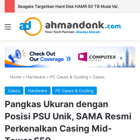
Seagate Targetkan Hard Disk HAMR 50 TB Mulai Validasi Pelanggan pada 2027
Menu
Se
Home
>
Hardware
>
PC Cases & Cooling
>
Cases
Cases
Hardware
PC Cases & Cooling
Pangkas Ukuran dengan
Posisi PSU Unik, SAMA Resmi
Perkenalkan Casing Mid-