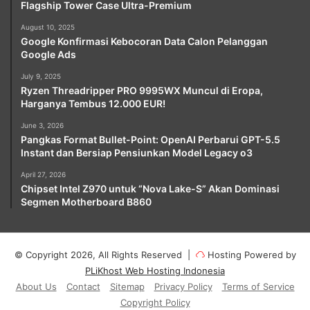
Flagship Tower Case Ultra-Premium
August 10, 2025
Google Konfirmasi Kebocoran Data Calon Pelanggan
Google Ads
July 9, 2025
Ryzen Threadripper PRO 9995WX Muncul di Eropa,
Harganya Tembus 12.000 EUR!
June 3, 2026
Pangkas Format Bullet-Point: OpenAI Perbarui GPT-5.5
Instant dan Bersiap Pensiunkan Model Legacy o3
April 27, 2026
Chipset Intel Z970 untuk “Nova Lake-S” Akan Dominasi
Segmen Motherboard B860
© Copyright 2026, All Rights Reserved |
Hosting Powered by
PLiKhost Web Hosting Indonesia
About Us
Contact
Sitemap
Privacy Policy
Terms of Service
Copyright Policy