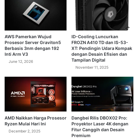
AWS Pamerkan Wujud
ID-Cooling Luncurkan
Prosesor Server Graviton5
FROZN A410 TD dan IS-53-
Berbasis 3nm dengan 192
XT: Pendingin Udara Kompak
Inti Arm V3
dengan Desain Efisien dan
Tampilan Digital
June 12, 2026
November 11, 2025
AMD Naikkan Harga Prosesor
Dangbei Rilis DBOX02 Pro:
Ryzen Mulai Hari Ini
Proyektor Laser 4K dengan
Fitur Canggih dan Desain
December 2, 2025
Premium