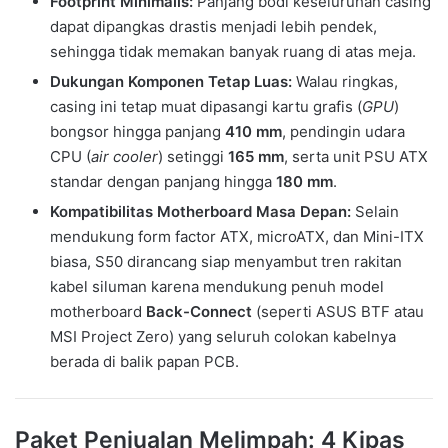
Footprint Minimalis:
Panjang bodi keseluruhan casing
dapat dipangkas drastis menjadi lebih pendek,
sehingga tidak memakan banyak ruang di atas meja.
Dukungan Komponen Tetap Luas:
Walau ringkas,
casing ini tetap muat dipasangi kartu grafis (
GPU
)
bongsor hingga panjang
410 mm
, pendingin udara
CPU (
air cooler
) setinggi
165 mm
, serta unit PSU ATX
standar dengan panjang hingga
180 mm
.
Kompatibilitas Motherboard Masa Depan:
Selain
mendukung form factor ATX, microATX, dan Mini-ITX
biasa, S50 dirancang siap menyambut tren rakitan
kabel siluman karena mendukung penuh model
motherboard
Back-Connect
(seperti ASUS BTF atau
MSI Project Zero) yang seluruh colokan kabelnya
berada di balik papan PCB.
Paket Penjualan Melimpah: 4 Kipas