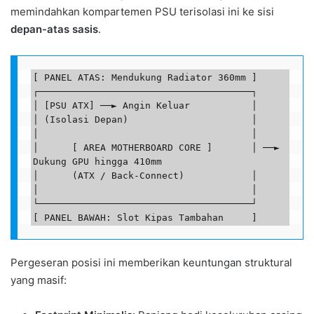
memindahkan kompartemen PSU terisolasi ini ke sisi
depan-atas sasis
.
[ PANEL ATAS: Mendukung Radiator 360mm ]

┌──────────────────────────────────────┐

│ [PSU ATX] ──► Angin Keluar           │

│ (Isolasi Depan)                      │

│                                      │

│      [ AREA MOTHERBOARD CORE ]       │ ──► 
Dukung GPU hingga 410mm

│      (ATX / Back-Connect)            │

│                                      │

└──────────────────────────────────────┘

Pergeseran posisi ini memberikan keuntungan struktural
yang masif: