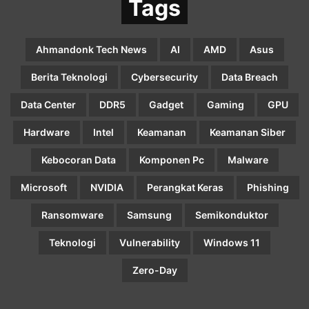
Tags
Ahmandonk Tech News
AI
AMD
Asus
Berita Teknologi
Cybersecurity
Data Breach
Data Center
DDR5
Gadget
Gaming
GPU
Hardware
Intel
Keamanan
Keamanan Siber
Kebocoran Data
Komponen Pc
Malware
Microsoft
NVIDIA
Perangkat Keras
Phishing
Ransomware
Samsung
Semikonduktor
Teknologi
Vulnerability
Windows 11
Zero-Day