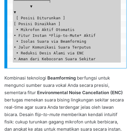
───────────────┐

       ▼                                                           
▼

 [ Posisi Diturunkan ]                                       
[ Posisi Dinaikkan ]

 • Mikrofon Aktif Otomatis                                   
• Fitur Instan *Flip-to-Mute* Aktif

 • Isolas Suara via Beamforming                              
• Jalur Komunikasi Suara Terputus

 • Reduksi Desis Alami via ENC                               
Kombinasi teknologi
Beamforming
berfungsi untuk
mengunci sumber suara vokal Anda secara presisi,
sementara fitur
Environmental Noise Cancellation (ENC)
bertugas menekan suara bising lingkungan sekitar secara
real-time agar suara Anda terdengar jelas oleh lawan
bicara. Desain
flip-to-mute
memberikan kendali intuitif
fisik: cukup turunkan gagang mikrofon untuk berbicara,
dan angkat ke atas untuk mematikan suara secara instan.