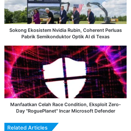
Perluas
Pabrik
Semikonduktor
Optik
AI
Sokong Ekosistem Nvidia Rubin, Coherent Perluas
di
Pabrik Semikonduktor Optik AI di Texas
Texas
Manfaatkan
Celah
Race
Condition,
Eksploit
Zero-
Day
"RoguePlanet"
Incar
Microsoft
Manfaatkan Celah Race Condition, Eksploit Zero-
Defender
Day "RoguePlanet" Incar Microsoft Defender
Related Articles