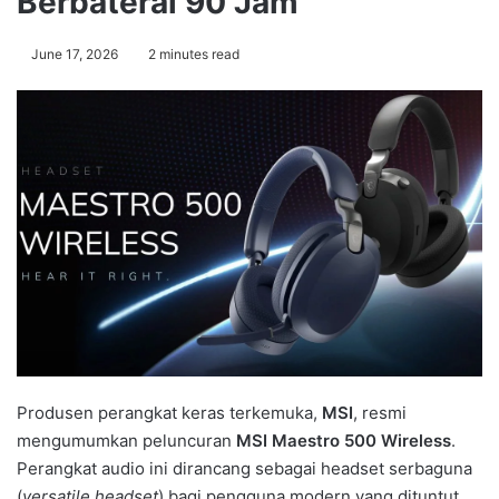
Berbaterai 90 Jam
June 17, 2026
2 minutes read
Produsen perangkat keras terkemuka,
MSI
, resmi
mengumumkan peluncuran
MSI Maestro 500 Wireless
.
Perangkat audio ini dirancang sebagai headset serbaguna
(
versatile headset
) bagi pengguna modern yang dituntut