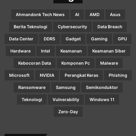
Ahmandonk Tech News
AI
AMD
Asus
Berita Teknologi
Cybersecurity
Data Breach
Data Center
DDR5
Gadget
Gaming
GPU
Hardware
Intel
Keamanan
Keamanan Siber
Kebocoran Data
Komponen Pc
Malware
Microsoft
NVIDIA
Perangkat Keras
Phishing
Ransomware
Samsung
Semikonduktor
Teknologi
Vulnerability
Windows 11
Zero-Day