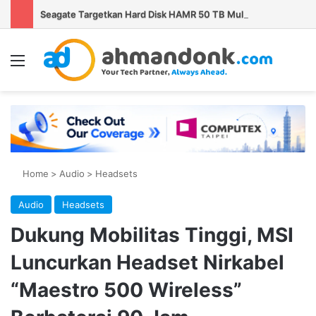
Seagate Targetkan Hard Disk HAMR 50 TB Mulai Validasi Pelanggan pada 2027
Menu
Se
Home
>
Audio
>
Headsets
Audio
Headsets
Dukung Mobilitas Tinggi, MSI
Luncurkan Headset Nirkabel
“Maestro 500 Wireless”