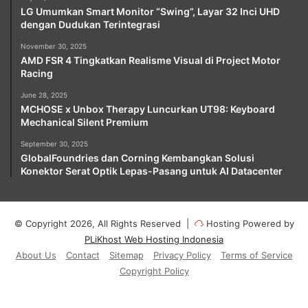
LG Umumkan Smart Monitor “Swing”, Layar 32 Inci UHD
dengan Dudukan Terintegrasi
November 30, 2025
AMD FSR 4 Tingkatkan Realisme Visual di Project Motor
Racing
June 28, 2025
MCHOSE x Unbox Therapy Luncurkan UT98: Keyboard
Mechanical Silent Premium
September 30, 2025
GlobalFoundries dan Corning Kembangkan Solusi
Konektor Serat Optik Lepas-Pasang untuk AI Datacenter
© Copyright 2026, All Rights Reserved |
Hosting Powered by
PLiKhost Web Hosting Indonesia
About Us
Contact
Sitemap
Privacy Policy
Terms of Service
Copyright Policy
Facebook
X
YouTube
Instagram
Paypal
Telegram
TikTok
Buy