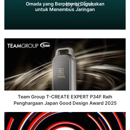
Omada yang Berpotensi Digunakan
untuk Menembus Jaringan
Team
Group
T-
CREATE
EXPERT
P34F
Raih
Penghargaan
Japan
Good
Team Group T-CREATE EXPERT P34F Raih
Design
Penghargaan Japan Good Design Award 2025
Award
2025
Microsoft
Gagalkan
Serangan