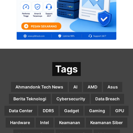
Tags
Ahmandonk Tech News
AI
AMD
Asus
Berita Teknologi
Cybersecurity
Data Breach
Data Center
DDR5
Gadget
Gaming
GPU
Hardware
Intel
Keamanan
Keamanan Siber