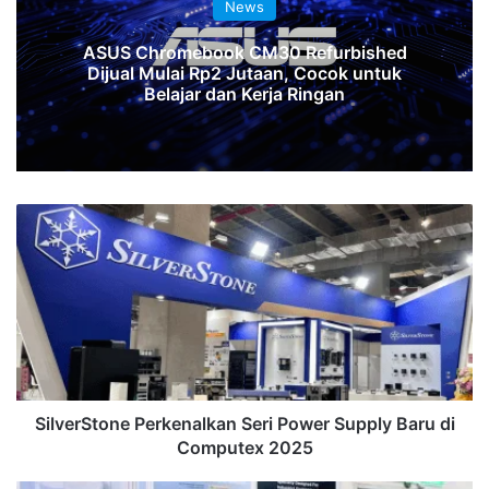
News
ASUS Chromebook CM30 Refurbished
Dijual Mulai Rp2 Jutaan, Cocok untuk
Belajar dan Kerja Ringan
SilverStone
Perkenalkan
Seri
Power
Supply
Baru
di
Computex
2025
SilverStone Perkenalkan Seri Power Supply Baru di
Computex 2025