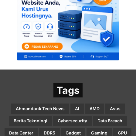
Tags
Ahmandonk Tech News
AI
AMD
Asus
Berita Teknologi
Cybersecurity
Data Breach
Data Center
DDR5
Gadget
Gaming
GPU