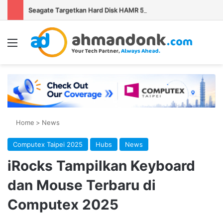
Seagate Targetkan Hard Disk HAMR 50 TB Mulai Validasi Pelanggan pada 2027
Menu
Se
Home
>
News
Computex Taipei 2025
Hubs
News
iRocks Tampilkan Keyboard
dan Mouse Terbaru di
Computex 2025