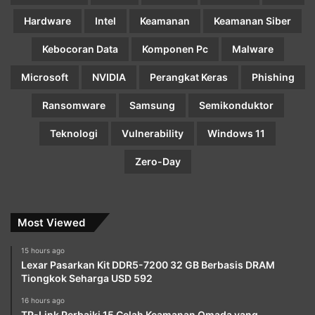
Hardware
Intel
Keamanan
Keamanan Siber
Kebocoran Data
Komponen Pc
Malware
Microsoft
NVIDIA
Perangkat Keras
Phishing
Ransomware
Samsung
Semikonduktor
Teknologi
Vulnerability
Windows 11
Zero-Day
Most Viewed
15 hours ago
Lexar Pasarkan Kit DDR5-7200 32 GB Berbasis DRAM
Tiongkok Seharga USD 592
16 hours ago
TP-Link Perbaiki 15 Celah Keamanan Omada yang