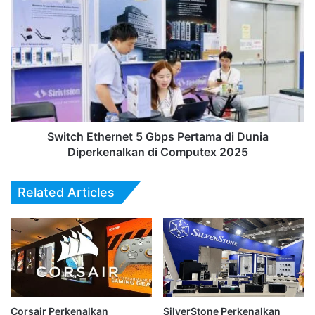
Switch
Ethernet
5
Gbps
Pertama
di
Dunia
Diperkenalkan
di
Computex
Switch Ethernet 5 Gbps Pertama di Dunia
2025
Diperkenalkan di Computex 2025
Related Articles
Corsair Perkenalkan
SilverStone Perkenalkan