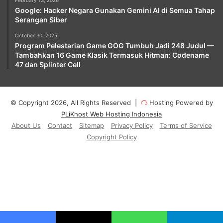
Google: Hacker Negara Gunakan Gemini AI di Semua Tahap
Serangan Siber
October 30, 2025
Program Pelestarian Game GOG Tumbuh Jadi 248 Judul —
Tambahkan 16 Game Klasik Termasuk Hitman: Codename
47 dan Splinter Cell
© Copyright 2026, All Rights Reserved |
Hosting Powered by
PLiKhost Web Hosting Indonesia
About Us
Contact
Sitemap
Privacy Policy
Terms of Service
Copyright Policy
Facebook
X
YouTube
Instagram
Paypal
Telegram
TikTok
Buy
Me
RSS
Klook
a