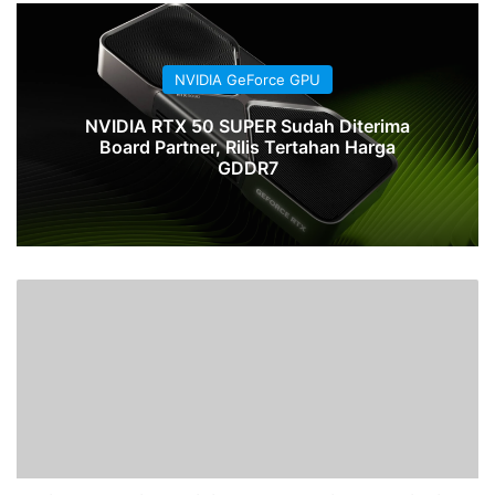
NVIDIA GeForce GPU
NVIDIA RTX 50 SUPER Sudah Diterima
Board Partner, Rilis Tertahan Harga
GDDR7
Einarex
Hadirkan
Lini
Lengkap
Casing,
Pendingin,
dan
PSU
di