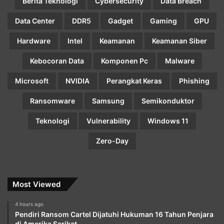
Berita Teknologi
Cybersecurity
Data Breach
Data Center
DDR5
Gadget
Gaming
GPU
Hardware
Intel
Keamanan
Keamanan Siber
Kebocoran Data
Komponen Pc
Malware
Microsoft
NVIDIA
Perangkat Keras
Phishing
Ransomware
Samsung
Semikonduktor
Teknologi
Vulnerability
Windows 11
Zero-Day
Most Viewed
4 hours ago
Pendiri Ransom Cartel Dijatuhi Hukuman 16 Tahun Penjara
di Amerika Serikat