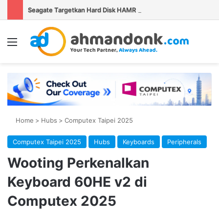
Seagate Targetkan Hard Disk HAMR 50 TB Mulai Validasi Pelanggan pada 2027
Menu
Se
Home
>
Hubs
>
Computex Taipei 2025
Computex Taipei 2025
Hubs
Keyboards
Peripherals
Wooting Perkenalkan
Keyboard 60HE v2 di
Computex 2025