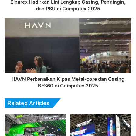
Computex
Einarex Hadirkan Lini Lengkap Casing, Pendingin,
2025
dan PSU di Computex 2025
HAVN
Perkenalkan
Kipas
Metal-
core
dan
Casing
BF360
di
Computex
HAVN Perkenalkan Kipas Metal-core dan Casing
2025
BF360 di Computex 2025
Related Articles