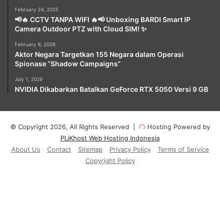
February 24, 2025
📢🔥 CCTV TANPA WIFI 🔥📢 Unboxing BARDI Smart IP
Camera Outdoor PTZ with Cloud SIM! ✨
February 8, 2026
Aktor Negara Targetkan 155 Negara dalam Operasi
Spionase “Shadow Campaigns”
July 1, 2026
NVIDIA Dikabarkan Batalkan GeForce RTX 5050 Versi 9 GB
© Copyright 2026, All Rights Reserved |
Hosting Powered by
PLiKhost Web Hosting Indonesia
About Us
Contact
Sitemap
Privacy Policy
Terms of Service
Copyright Policy
Facebook
X
YouTube
Instagram
Paypal
Telegram
TikTok
Buy
Me
RSS
Klook