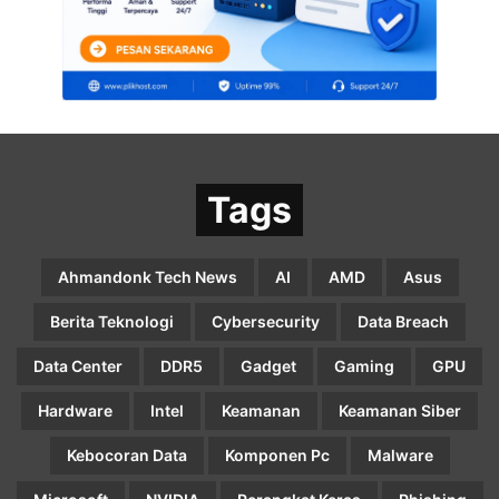
Tags
Ahmandonk Tech News
AI
AMD
Asus
Berita Teknologi
Cybersecurity
Data Breach
Data Center
DDR5
Gadget
Gaming
GPU
Hardware
Intel
Keamanan
Keamanan Siber
Kebocoran Data
Komponen Pc
Malware