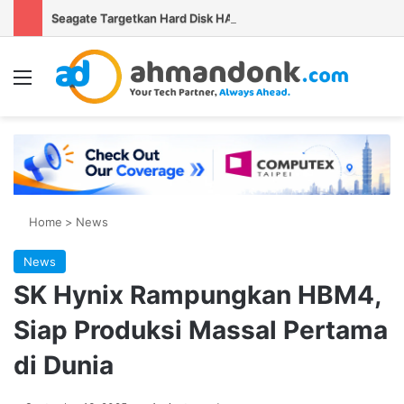
Seagate Targetkan Hard Disk HAMR 50 TB Mulai Validasi Pelanggan pada 2027
Menu
Se
Home
>
News
News
SK Hynix Rampungkan HBM4,
Siap Produksi Massal Pertama
di Dunia