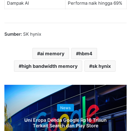
Dampak AI
Performa naik hingga 69%
Sumber:
SK hynix
ai memory
hbm4
high bandwidth memory
sk hynix
News
Uni Eropa Denda Google Rp16 Triliun
Terkait Search dan Play Store