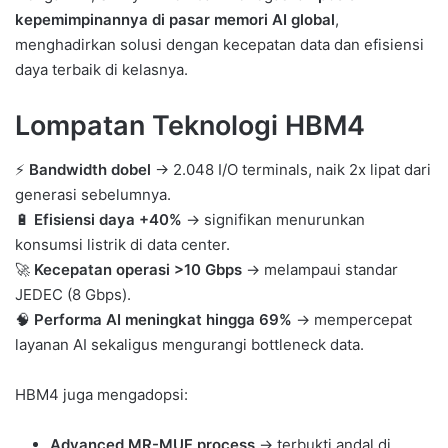
kepemimpinannya di pasar memori AI global
,
menghadirkan solusi dengan kecepatan data dan efisiensi
daya terbaik di kelasnya.
Lompatan Teknologi HBM4
⚡
Bandwidth dobel
→ 2.048 I/O terminals, naik 2x lipat dari
generasi sebelumnya.
🔋
Efisiensi daya +40%
→ signifikan menurunkan
konsumsi listrik di data center.
🚀
Kecepatan operasi >10 Gbps
→ melampaui standar
JEDEC (8 Gbps).
🧠
Performa AI meningkat hingga 69%
→ mempercepat
layanan AI sekaligus mengurangi bottleneck data.
HBM4 juga mengadopsi:
Advanced MR-MUF process
→ terbukti andal di