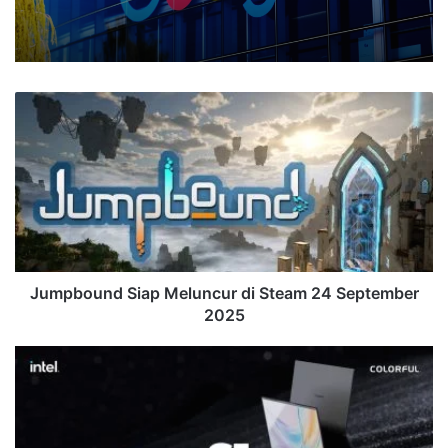
Jumpbound
Siap
Meluncur
di
Steam
24
September
2025
Jumpbound Siap Meluncur di Steam 24 September
2025
COLORFUL
Rimbook
S1
Notebook:
Ringkas,