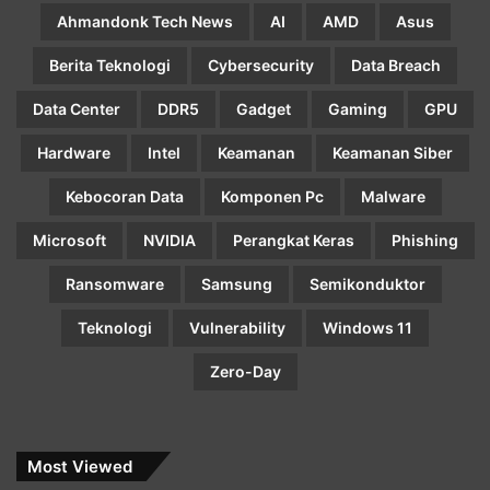
Ahmandonk Tech News
AI
AMD
Asus
Berita Teknologi
Cybersecurity
Data Breach
Data Center
DDR5
Gadget
Gaming
GPU
Hardware
Intel
Keamanan
Keamanan Siber
Kebocoran Data
Komponen Pc
Malware
Microsoft
NVIDIA
Perangkat Keras
Phishing
Ransomware
Samsung
Semikonduktor
Teknologi
Vulnerability
Windows 11
Zero-Day
Most Viewed