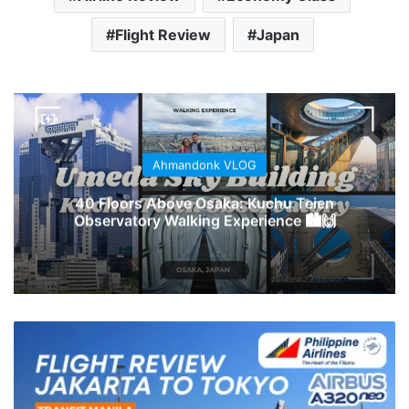
Flight Review
Japan
Ahmandonk VLOG
40 Floors Above Osaka: Kuchu Teien
Observatory Walking Experience 🏙️🙌
Philippine
Airlines
PR536
PR422
-