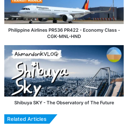
Economy
Class
-
CGK-
MNL-
Philippine Airlines PR536 PR422 - Economy Class -
HND
CGK-MNL-HND
Shibuya
SKY
-
The
Observatory
of
The
Future
Shibuya SKY - The Observatory of The Future
Related Articles