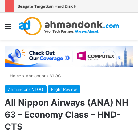
Seagate Targetkan Hard Disk HAMR 50 TB Mulai Validasi Pelanggan pada 2027
Menu
Se
Home
>
Ahmandonk VLOG
Ahmandonk VLOG
Flight Review
All Nippon Airways (ANA) NH
63 – Economy Class – HND-
CTS