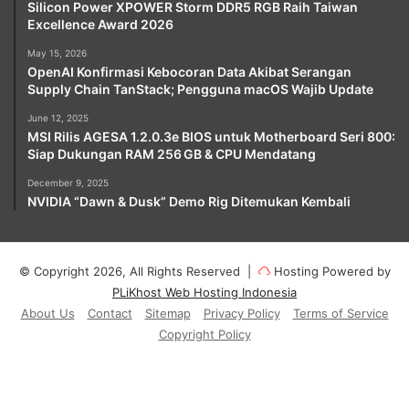
Silicon Power XPOWER Storm DDR5 RGB Raih Taiwan
Excellence Award 2026
May 15, 2026
OpenAI Konfirmasi Kebocoran Data Akibat Serangan
Supply Chain TanStack; Pengguna macOS Wajib Update
June 12, 2025
MSI Rilis AGESA 1.2.0.3e BIOS untuk Motherboard Seri 800:
Siap Dukungan RAM 256 GB & CPU Mendatang
December 9, 2025
NVIDIA “Dawn & Dusk” Demo Rig Ditemukan Kembali
© Copyright 2026, All Rights Reserved |
Hosting Powered by
PLiKhost Web Hosting Indonesia
About Us
Contact
Sitemap
Privacy Policy
Terms of Service
Copyright Policy
Facebook
X
YouTube
Instagram
Paypal
Telegram
TikTok
Buy