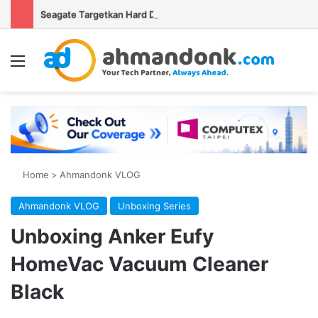
Seagate Targetkan Hard Disk HAMR 50 TB Mulai Validasi Pelanggan pada 2027
Menu
S
Home
>
Ahmandonk VLOG
Ahmandonk VLOG
Unboxing Series
Unboxing Anker Eufy
HomeVac Vacuum Cleaner
Black