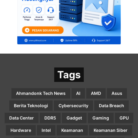
Tags
Ahmandonk Tech News
AI
AMD
Asus
Berita Teknologi
Cybersecurity
Data Breach
Data Center
DDR5
Gadget
Gaming
GPU
Hardware
Intel
Keamanan
Keamanan Siber