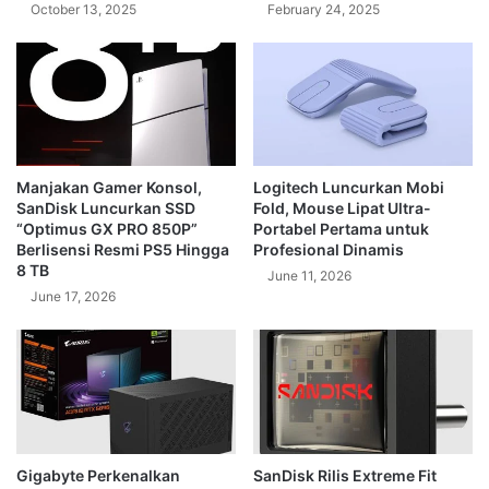
October 13, 2025
February 24, 2025
A
h
h
d
a
r
i
M
y
R
Manjakan Gamer Konsol,
Logitech Luncurkan Mobi
e
SanDisk Luncurkan SSD
Fold, Mouse Lipat Ultra-
p
“Optimus GX PRO 850P”
Portabel Pertama untuk
u
Berlisensi Resmi PS5 Hingga
Profesional Dinamis
b
8 TB
June 11, 2026
l
June 17, 2026
i
c
Gigabyte Perkenalkan
SanDisk Rilis Extreme Fit