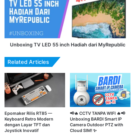
n
o
g
x
r
i
e
n
s
g
s
T
P
V
Unboxing TV LED 55 inch Hadiah dari MyRepublic
o
L
w
E
Related Articles
e
D
r
5
C
5
u
i
b
n
e
c
1
h
6
H
Epomaker Rilis RT85 —
📢🔥 CCTV TANPA WIFI 🔥📢
0
a
Keyboard Retro Modern
Unboxing BARDI Smart IP
0
d
dengan Layar TFT dan
Camera Outdoor PTZ with
0
i
Joystick Inovatif
Cloud SIM! ✨
m
a