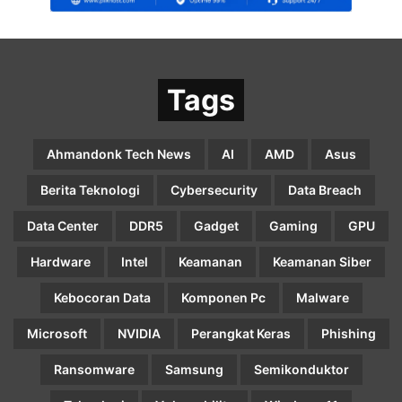
Tags
Ahmandonk Tech News
AI
AMD
Asus
Berita Teknologi
Cybersecurity
Data Breach
Data Center
DDR5
Gadget
Gaming
GPU
Hardware
Intel
Keamanan
Keamanan Siber
Kebocoran Data
Komponen Pc
Malware
Microsoft
NVIDIA
Perangkat Keras
Phishing
Ransomware
Samsung
Semikonduktor