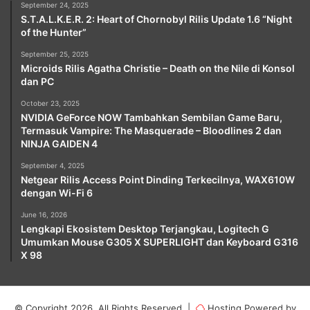
September 24, 2025
S.T.A.L.K.E.R. 2: Heart of Chornobyl Rilis Update 1.6 “Night
of the Hunter”
September 25, 2025
Microids Rilis Agatha Christie – Death on the Nile di Konsol
dan PC
October 23, 2025
NVIDIA GeForce NOW Tambahkan Sembilan Game Baru,
Termasuk Vampire: The Masquerade – Bloodlines 2 dan
NINJA GAIDEN 4
September 4, 2025
Netgear Rilis Access Point Dinding Terkecilnya, WAX610W
dengan Wi-Fi 6
June 16, 2026
Lengkapi Ekosistem Desktop Terjangkau, Logitech G
Umumkan Mouse G305 X SUPERLIGHT dan Keyboard G316
X 98
© Copyright 2026, All Rights Reserved |
Hosting Powered by