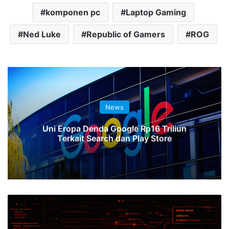
komponen pc
Laptop Gaming
Ned Luke
Republic of Gamers
ROG
News
Uni Eropa Denda Google Rp16 Triliun
Terkait Search dan Play Store
Awas!
Hacker
Manfaatkan