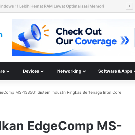
ard Disk HAMR 50 TB Mulai Validasi Pelanggan pada 2027
re
Devices
Networking
Software & Apps
eComp MS-1335U: Sistem Industri Ringkas Bertenaga Intel Core
lkan EdgeComp MS-