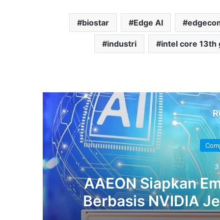
biostar
Edge AI
edgeco
industri
intel core 13th
R
Comp
3
+
AAEON Siapkan Em
Berbasis NVIDIA J