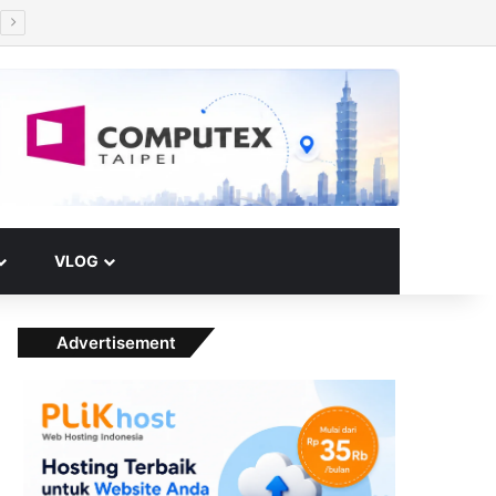
Facebook
X
YouTube
Instagram
Paypal
Telegram
TikTok
Buy Me a Coffee
RSS
Klook
Switch skin
VLOG
Advertisement