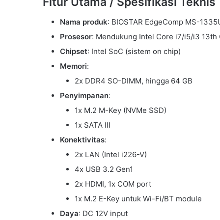
Fitur Utama / Spesifikasi Teknis
Nama produk
: BIOSTAR EdgeComp MS-1335
Prosesor
: Mendukung Intel Core i7/i5/i3 13th
Chipset
: Intel SoC (sistem on chip)
Memori
:
2x DDR4 SO-DIMM, hingga 64 GB
Penyimpanan
:
1x M.2 M-Key (NVMe SSD)
1x SATA III
Konektivitas
:
2x LAN (Intel i226-V)
4x USB 3.2 Gen1
2x HDMI, 1x COM port
1x M.2 E-Key untuk Wi-Fi/BT module
Daya
: DC 12V input