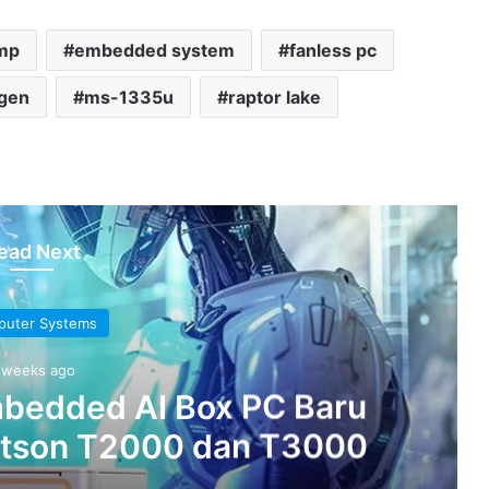
mp
embedded system
fanless pc
 gen
ms-1335u
raptor lake
ead Next
uter Systems
 weeks ago
bedded AI Box PC Baru
etson T2000 dan T3000