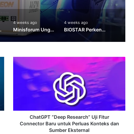
4 weeks ago
4 weeks ago
4 weeks 
okal dengan Ryzen AI dan Threadripper PRO
Minisforum Ungkap Detail MS-03, Mini PC Panther Lake dengan Slot PCIe x8 dan Jaringan 10 GbE
BIOSTAR Perkenalkan EdgeComp MS-NAT4000, Sistem Edge AI Ringkas Berbasis NVIDIA Jetson Thor T4000
ChatGPT
“Deep
Research”
Uji
Fitur
Connector
Baru
untuk
Perluas
Konteks
ChatGPT “Deep Research” Uji Fitur
dan
Connector Baru untuk Perluas Konteks dan
Sumber
Sumber Eksternal