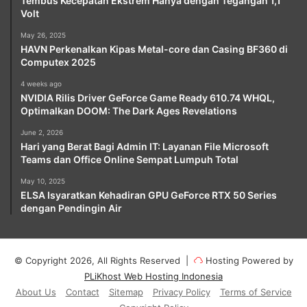
Tembus Kecepatan Ekstrem Hanya dengan Tegangan 1,1
Volt
May 26, 2025
HAVN Perkenalkan Kipas Metal-core dan Casing BF360 di
Computex 2025
4 weeks ago
NVIDIA Rilis Driver GeForce Game Ready 610.74 WHQL,
Optimalkan DOOM: The Dark Ages Revelations
June 2, 2026
Hari yang Berat Bagi Admin IT: Layanan File Microsoft
Teams dan Office Online Sempat Lumpuh Total
May 10, 2025
ELSA Isyaratkan Kehadiran GPU GeForce RTX 50 Series
dengan Pendingin Air
© Copyright 2026, All Rights Reserved |
Hosting Powered by
PLiKhost Web Hosting Indonesia
About Us
Contact
Sitemap
Privacy Policy
Terms of Service