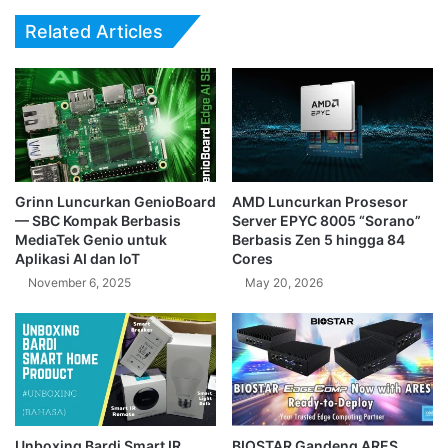
13
Related Articles
Grinn Luncurkan GenioBoard
AMD Luncurkan Prosesor
— SBC Kompak Berbasis
Server EPYC 8005 “Sorano”
MediaTek Genio untuk
Berbasis Zen 5 hingga 84
Aplikasi AI dan IoT
Cores
November 6, 2025
May 20, 2026
Unboxing Bardi Smart IR
BIOSTAR Gandeng ARES