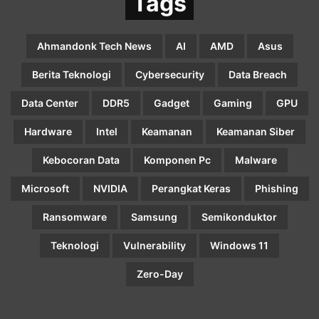
Tags
Ahmandonk Tech News
AI
AMD
Asus
Berita Teknologi
Cybersecurity
Data Breach
Data Center
DDR5
Gadget
Gaming
GPU
Hardware
Intel
Keamanan
Keamanan Siber
Kebocoran Data
Komponen Pc
Malware
Microsoft
NVIDIA
Perangkat Keras
Phishing
Ransomware
Samsung
Semikonduktor
Teknologi
Vulnerability
Windows 11
Zero-Day