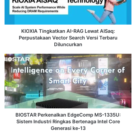
AISaq:
Perpustakaan
Vector
Search
Versi
KIOXIA Tingkatkan AI-RAG Lewat AISaq:
Terbaru
Perpustakaan Vector Search Versi Terbaru
Diluncurkan
Diluncurkan
BIOSTAR
Perkenalkan
EdgeComp
MS-
1335U:
Sistem
Industri
Ringkas
Bertenaga
Intel
BIOSTAR Perkenalkan EdgeComp MS-1335U:
Core
Sistem Industri Ringkas Bertenaga Intel Core
Generasi
Generasi ke-13
ke-