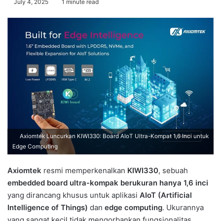
July 4, 2025
1 minute read
Axiomtek Luncurkan KIWI330: Board AIoT Ultra-Kompat 1,6 Inci untuk
Edge Computing
Axiomtek
resmi memperkenalkan
KIWI330
, sebuah
embedded board ultra-kompak berukuran hanya 1,6 inci
yang dirancang khusus untuk aplikasi
AIoT (Artificial
Intelligence of Things)
dan
edge computing
. Ukurannya
yang sangat kecil tidak mengorbankan fungsionalitas,