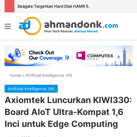
Seagate Targetkan Hard Disk HAMR 50 TB Mulai Validasi Pelanggan pada 2027
Menu
Se
Home
>
Artificial Intelligence (AI)
Artificial Intelligence (AI)
Axiomtek Luncurkan KIWI330:
Board AIoT Ultra-Kompat 1,6
Inci untuk Edge Computing