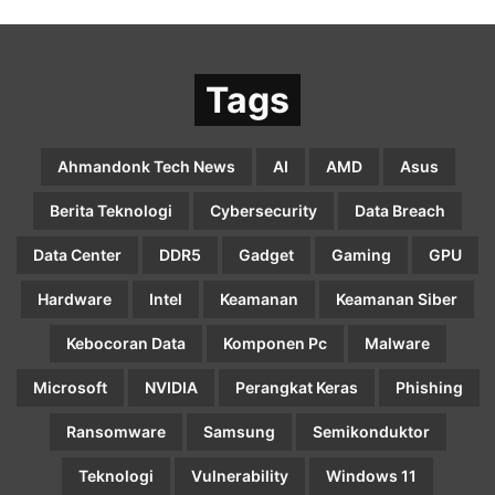
Tags
Ahmandonk Tech News
AI
AMD
Asus
Berita Teknologi
Cybersecurity
Data Breach
Data Center
DDR5
Gadget
Gaming
GPU
Hardware
Intel
Keamanan
Keamanan Siber
Kebocoran Data
Komponen Pc
Malware
Microsoft
NVIDIA
Perangkat Keras
Phishing
Ransomware
Samsung
Semikonduktor
Teknologi
Vulnerability
Windows 11