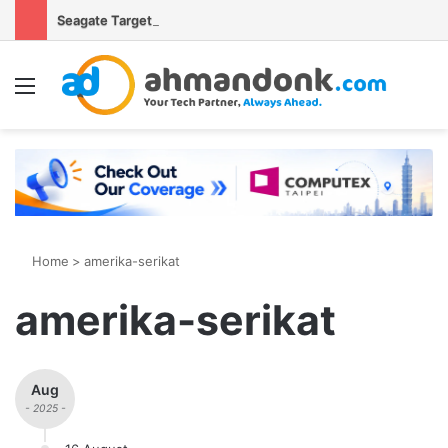
Seagate Targetkan Hard Disk HAMR 50 TB Mulai Validasi Pelanggan pada 2027
Menu
S
Home
>
amerika-serikat
amerika-serikat
Aug
- 2025 -