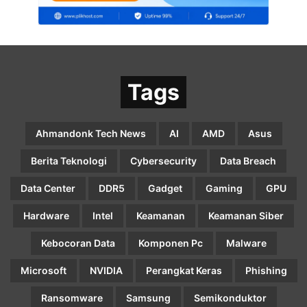
Tags
Ahmandonk Tech News
AI
AMD
Asus
Berita Teknologi
Cybersecurity
Data Breach
Data Center
DDR5
Gadget
Gaming
GPU
Hardware
Intel
Keamanan
Keamanan Siber
Kebocoran Data
Komponen Pc
Malware
Microsoft
NVIDIA
Perangkat Keras
Phishing
Ransomware
Samsung
Semikonduktor