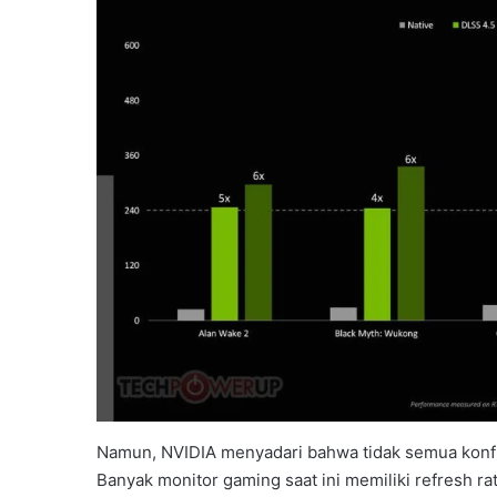
Namun, NVIDIA menyadari bahwa tidak semua konf
Banyak monitor gaming saat ini memiliki refresh r