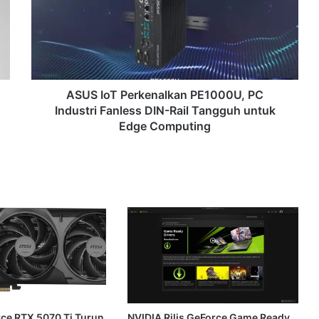
PE1000U,
PC
Industri
Fanless
DIN-
Rail
Tangguh
ASUS IoT Perkenalkan PE1000U, PC
untuk
Industri Fanless DIN-Rail Tangguh untuk
Edge
Edge Computing
Computing
ce RTX 5070 Ti Turun
NVIDIA Rilis GeForce Game Ready