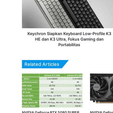
Low-
Profile
K3
HE
dan
K3
Ultra,
Keychron Siapkan Keyboard Low-Profile K3
Fokus
HE dan K3 Ultra, Fokus Gaming dan
Gaming
Portabilitas
dan
Portabilitas
Related Articles
NVIDIA GeForce RTX 5080 SUPER
NVIDIA GeFor