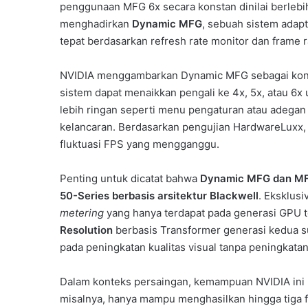
penggunaan MFG 6x secara konstan dinilai berleb
menghadirkan
Dynamic MFG
, sebuah sistem adap
tepat berdasarkan refresh rate monitor dan frame ra
NVIDIA menggambarkan Dynamic MFG sebagai konse
sistem dapat menaikkan pengali ke 4x, 5x, atau 6x
lebih ringan seperti menu pengaturan atau adegan 
kelancaran. Berdasarkan pengujian HardwareLuxx, t
fluktuasi FPS yang mengganggu.
Penting untuk dicatat bahwa
Dynamic MFG dan MFG
50-Series berbasis arsitektur Blackwell
. Eksklusi
metering
yang hanya terdapat pada generasi GPU te
Resolution
berbasis Transformer generasi kedua sud
pada peningkatan kualitas visual tanpa peningkata
Dalam konteks persaingan, kemampuan NVIDIA ini ma
misalnya, hanya mampu menghasilkan hingga tiga f