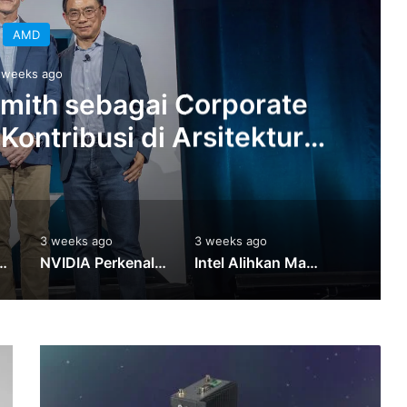
AMD
 weeks ago
mith sebagai Corporate
Kontribusi di Arsitektur
GPU
3 weeks ago
3 weeks ago
3 weeks 
r CROSSROADS ke Platform NVIDIA RTX Spark PC
NVIDIA Perkenalkan Jetson T3000 dan T2000 Berbasis Thor untuk Robotika dan Edge AI
Intel Alihkan Mayoritas Produksi Nova Lake ke Intel Foundry Berkat Peningkatan Yield 18A
ASUS
IoT
Perkenalkan