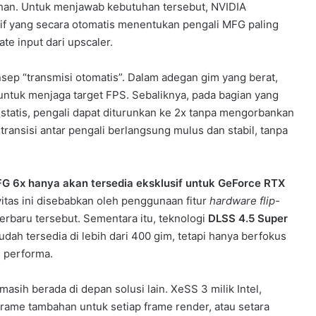
ihan. Untuk menjawab kebutuhan tersebut, NVIDIA
tif yang secara otomatis menentukan pengali MFG paling
te input dari upscaler.
p “transmisi otomatis”. Dalam adegan gim yang berat,
 untuk menjaga target FPS. Sebaliknya, pada bagian yang
statis, pengali dapat diturunkan ke 2x tanpa mengorbankan
ransisi antar pengali berlangsung mulus dan stabil, tanpa
 6x hanya akan tersedia eksklusif untuk GeForce RTX
vitas ini disebabkan oleh penggunaan fitur
hardware flip-
rbaru tersebut. Sementara itu, teknologi
DLSS 4.5 Super
ah tersedia di lebih dari 400 gim, tetapi hanya berfokus
n performa.
sih berada di depan solusi lain. XeSS 3 milik Intel,
rame tambahan untuk setiap frame render, atau setara