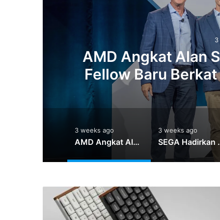
3
AMD Angkat Alan S
Fellow Baru Berkat 
weeks ago
3 weeks ago
3 weeks ago
Intel dan Google Cloud Perluas Kolaborasi untuk Transformasi Enterprise AI
AMD Angkat Alan Smith sebagai Corporate Fellow Baru Berkat Kontribusi di Arsitektur GPU
SEGA Hadirkan Virtua Fighte
Keychron
Siapkan
Keyboard