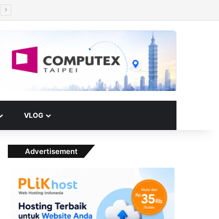
Facebook
X
YouTube
Instagram
Paypal
Telegram
TikTok
Buy Me a Coffee
RSS
Klook
Switch skin
VLOG
Advertisement