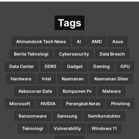
Tags
Ahmandonk Tech News
AI
AMD
Asus
Berita Teknologi
Cybersecurity
Data Breach
Data Center
DDR5
Gadget
Gaming
GPU
Hardware
Intel
Keamanan
Keamanan Siber
Kebocoran Data
Komponen Pc
Malware
Microsoft
NVIDIA
Perangkat Keras
Phishing
Ransomware
Samsung
Semikonduktor
Teknologi
Vulnerability
Windows 11