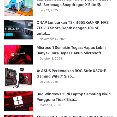
AS: Bertenaga Snapdragon X Elite 🚀
July 21, 2025
QNAP Luncurkan TS-h1655XeU-RP: NAS
ZFS 3U Short-Depth dengan 10GbE
untuk…
November 13, 2025
Microsoft Semakin Tegas: Hapus Lebih
Banyak Cara Bypass Akun Microsoft…
October 8, 2025
🧩 ASUS Perkenalkan ROG Strix X870-E
Gaming WiFi 7: Siap…
July 18, 2025
Bug Windows 11 di Laptop Samsung Bikin
Pengguna Tidak Bisa…
March 14, 2026