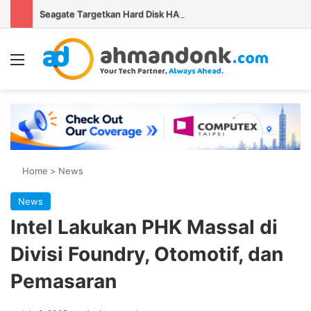
Seagate Targetkan Hard Disk HAMR 50 TB Mulai Validasi Pelanggan pada 2027
Menu
Se
Home
>
News
News
Intel Lakukan PHK Massal di
Divisi Foundry, Otomotif, dan
Pemasaran