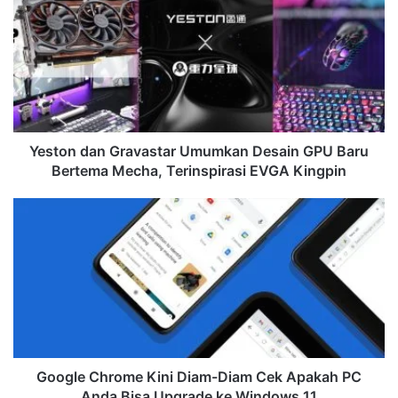
Gravastar
Umumkan
Desain
GPU
Baru
Bertema
Mecha,
Terinspirasi
Yeston dan Gravastar Umumkan Desain GPU Baru
EVGA
Bertema Mecha, Terinspirasi EVGA Kingpin
Kingpin
Google
Chrome
Kini
Diam-
Diam
Cek
Apakah
PC
Anda
Bisa
Google Chrome Kini Diam-Diam Cek Apakah PC
Upgrade
Anda Bisa Upgrade ke Windows 11