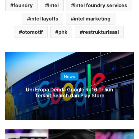
foundry
Intel
intel foundry services
intel layoffs
intel marketing
otomotif
phk
restrukturisasi
News
Uni Eropa Denda Google Rp16 Triliun
Terkait Search dan Play Store
Yeston
dan