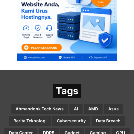
Tags
Ahmandonk Tech News
AI
AMD
Asus
Berita Teknologi
Cybersecurity
Data Breach
Data Center
DDR5
Gadget
Gaming
GPU