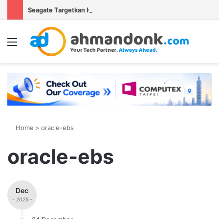
Seagate Targetkan Hard Disk HAMR 50 TB Mulai Validasi Pelanggan pada 2027
Menu
S
Home
>
oracle-ebs
oracle-ebs
Dec
- 2025 -