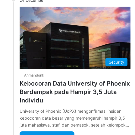
24 December
Security
Ahmandonk
Kebocoran Data University of Phoenix
Berdampak pada Hampir 3,5 Juta
Individu
University of Phoenix (UoPX) mengonfirmasi insiden
kebocoran data besar yang memengaruhi hampir 3,5
juta mahasiswa, staf, dan pemasok, setelah kelompok…