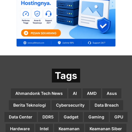
Tags
Ahmandonk Tech News
AI
AMD
Asus
Berita Teknologi
Cybersecurity
Data Breach
Data Center
DDR5
Gadget
Gaming
GPU
Hardware
Intel
Keamanan
Keamanan Siber