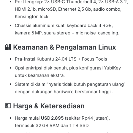
Port lengkap: 2× USB‑C Thunderbolt 4, 2× USB‑A 3.2,
HDMI 2.1b, microSD, Ethernet 2,5 Gb, audio combo,
Kensington lock.
Chassis aluminium kuat, keyboard backlit RGB,
kamera 5 MP, suara stereo + mic noise-canceling.
🔐 Keamanan & Pengalaman Linux
Pra-instal Kubuntu 24.04 LTS + Focus Tools
Opsi enkripsi disk penuh, plus konfigurasi YubiKey
untuk keamanan ekstra.
Sistem diklaim “nyaris tidak butuh pengaturan ulang”
dengan dukungan hardware berstandar tinggi .
💵 Harga & Ketersediaan
Harga mulai
USD 2.895
(sekitar Rp44 jutaan),
termasuk 32 GB RAM dan 1 TB SSD.