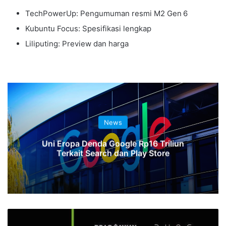
TechPowerUp: Pengumuman resmi M2 Gen 6
Kubuntu Focus: Spesifikasi lengkap
Liliputing: Preview dan harga
News
Uni Eropa Denda Google Rp16 Triliun
Terkait Search dan Play Store
DLSS 4
dengan