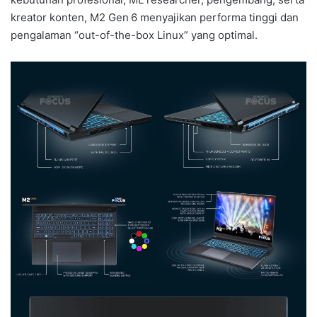
kreator konten, M2 Gen 6 menyajikan performa tinggi dan
pengalaman “out-of-the-box Linux” yang optimal.