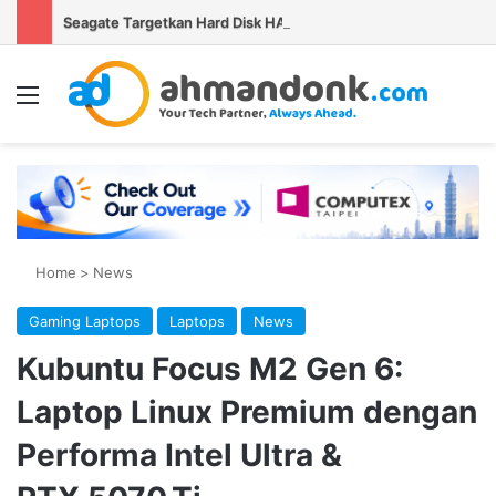
Seagate Targetkan Hard Disk HAMR 50 TB Mulai Validasi Pelanggan pada 2027
Menu
Se
Home
>
News
Gaming Laptops
Laptops
News
Kubuntu Focus M2 Gen 6:
Laptop Linux Premium dengan
Performa Intel Ultra &