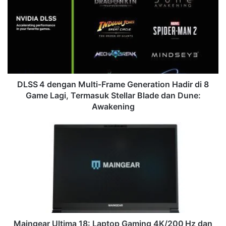
Multi‑Frame
Generation
Hadir
di
8
Game
Lagi,
Termasuk
DLSS 4 dengan Multi‑Frame Generation Hadir di 8
Stellar
Game Lagi, Termasuk Stellar Blade dan Dune:
Blade
Awakening
dan
Dune:
Maingear
Awakening
Ultima 18:
Laptop
Gaming
4K/200 Hz
dan
RTX 5090
Terkuat
dari
Maingear
Maingear Ultima 18: Laptop Gaming 4K/200 Hz dan