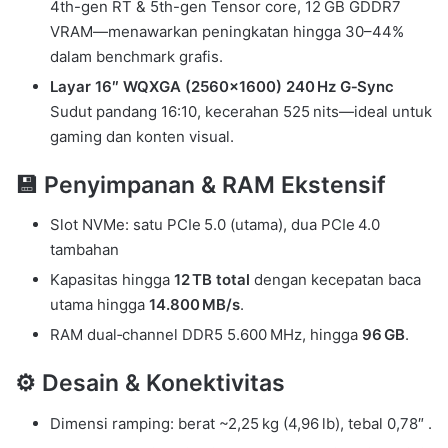
4th-gen RT & 5th-gen Tensor core, 12 GB GDDR7
VRAM—menawarkan peningkatan hingga 30–44%
dalam benchmark grafis.
Layar 16″ WQXGA (2560×1600) 240 Hz G‑Sync
Sudut pandang 16:10, kecerahan 525 nits—ideal untuk
gaming dan konten visual.
💾 Penyimpanan & RAM Ekstensif
Slot NVMe: satu PCIe 5.0 (utama), dua PCIe 4.0
tambahan
Kapasitas hingga
12 TB total
dengan kecepatan baca
utama hingga
14.800 MB/s
.
RAM dual‑channel DDR5 5.600 MHz, hingga
96 GB
.
⚙️ Desain & Konektivitas
Dimensi ramping: berat ~2,25 kg (4,96 lb), tebal 0,78″ .