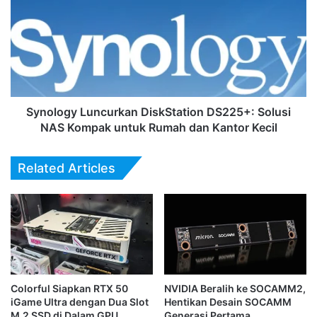
DiskStation
DS225+:
Solusi
NAS
Kompak
untuk
Rumah
dan
Synology Luncurkan DiskStation DS225+: Solusi
Kantor
NAS Kompak untuk Rumah dan Kantor Kecil
Kecil
Related Articles
Colorful Siapkan RTX 50
NVIDIA Beralih ke SOCAMM2,
iGame Ultra dengan Dua Slot
Hentikan Desain SOCAMM
M.2 SSD di Dalam GPU
Generasi Pertama