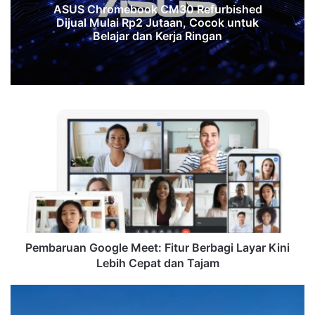
ASUS Chromebook CM30 Refurbished
Dijual Mulai Rp2 Jutaan, Cocok untuk
Belajar dan Kerja Ringan
Pembaruan
Google
Meet:
Fitur
Berbagi
Layar
Kini
Lebih
Cepat
dan
Pembaruan Google Meet: Fitur Berbagi Layar Kini
Tajam
Lebih Cepat dan Tajam
Synology
Luncurkan