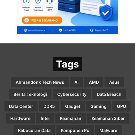
Tags
Ahmandonk Tech News
AI
AMD
Asus
Berita Teknologi
Cybersecurity
Data Breach
Data Center
DDR5
Gadget
Gaming
GPU
Hardware
Intel
Keamanan
Keamanan Siber
Kebocoran Data
Komponen Pc
Malware