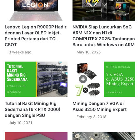
e
m
M
i
y
A
R
m
Lenovo Legion R9000P Hadir
NVIDIA Siap Luncurkan SoC
e
a
dengan Layar OLED Inkjet-
ARM N1X dan N1 di
p
z
Printed Pertama dari TCL
COMPUTEX 2025: Tantangan
u
f
CSOT
Baru untuk Windows on ARM
b
i
3 weeks ago
May 10, 2025
l
t
i
B
c
i
p
#
I
n
s
Tutorial Rakit Mining Rig
Mining Dengan 7 VGA di
t
Sederhana (6 x RTX 2060)
Asus B250 Mining Expert
a
dengan Single PSU
February 3, 2018
n
July 10, 2021
t
U
n