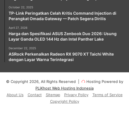
October 22, 2025
TP-Link Peringatkan Celah Kritis Command Injection di
Perangkat Omada Gateway — Patch Segera Dirilis
April 27, 2026
Harga dan Spesifikasi ASUS Zenbook Duo 2026: Usung
Layar Ganda OLED 144 Hz dan Intel Panther Lake
December 22, 2025
ASRock Perkenalkan Radeon RX 9070 XT Taichi White
dengan Layar Warna Terintegrasi
© Copyright 2026, All Rights Reserved |
Hosting Powered by
PLiKhost Web Hosting Indonesia
About Us
Contact
Sitemap
Privacy Policy
Terms of Service
Copyright Policy
Facebook
X
YouTube
Instagram
Paypal
Telegram
TikTok
Buy
Me