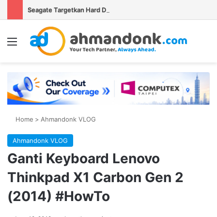
Seagate Targetkan Hard Disk HAMR 50 TB Mulai Validasi Pelanggan pada 2027
Menu
S
Home
>
Ahmandonk VLOG
Ahmandonk VLOG
Ganti Keyboard Lenovo
Thinkpad X1 Carbon Gen 2
(2014) #HowTo