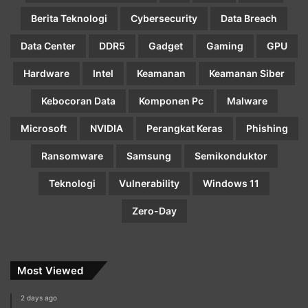
Berita Teknologi
Cybersecurity
Data Breach
Data Center
DDR5
Gadget
Gaming
GPU
Hardware
Intel
Keamanan
Keamanan Siber
Kebocoran Data
Komponen Pc
Malware
Microsoft
NVIDIA
Perangkat Keras
Phishing
Ransomware
Samsung
Semikonduktor
Teknologi
Vulnerability
Windows 11
Zero-Day
Most Viewed
2 days ago