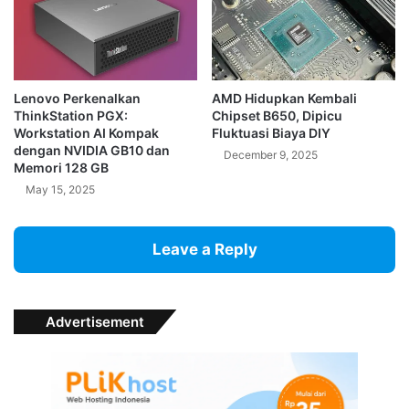
b
o
x
i
n
Lenovo Perkenalkan
AMD Hidupkan Kembali
g
ThinkStation PGX:
Chipset B650, Dipicu
Workstation AI Kompak
Fluktuasi Biaya DIY
dengan NVIDIA GB10 dan
December 9, 2025
Memori 128 GB
May 15, 2025
Leave a Reply
Advertisement