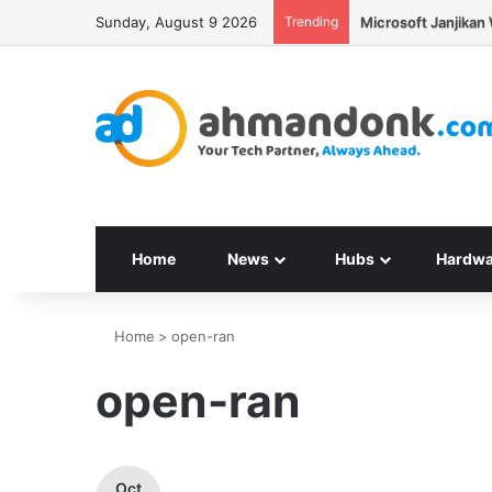
Sunday, August 9 2026
Trending
Seagate Targetkan 
Home
News
Hubs
Hardwa
Home
>
open-ran
open-ran
Oct