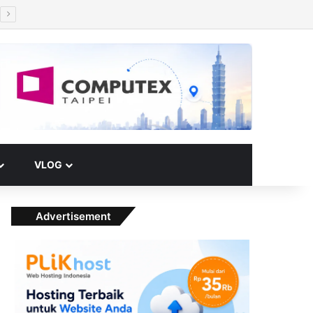
Facebook
X
YouTube
Instagram
Paypal
Telegram
TikTok
Buy Me a Coffee
RSS
Klook
Switch skin
VLOG
Advertisement