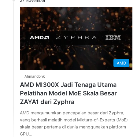
27 November
AMD
Ahmandonk
AMD MI300X Jadi Tenaga Utama
Pelatihan Model MoE Skala Besar
ZAYA1 dari Zyphra
AMD mengumumkan pencapaian besar dari Zyphra,
yang berhasil melatih model Mixture-of-Experts (MoE)
skala besar pertama di dunia menggunakan platform
GPU…