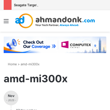
Seagate Targetkan Hard Disk HAMR 50 TB Mulai Validasi Pelanggan pada 2027
Menu
S
Home
>
amd-mi300x
amd-mi300x
Nov
- 2025 -