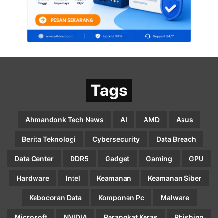
Tags
Ahmandonk Tech News
AI
AMD
Asus
Berita Teknologi
Cybersecurity
Data Breach
Data Center
DDR5
Gadget
Gaming
GPU
Hardware
Intel
Keamanan
Keamanan Siber
Kebocoran Data
Komponen Pc
Malware
Microsoft
NVIDIA
Perangkat Keras
Phishing