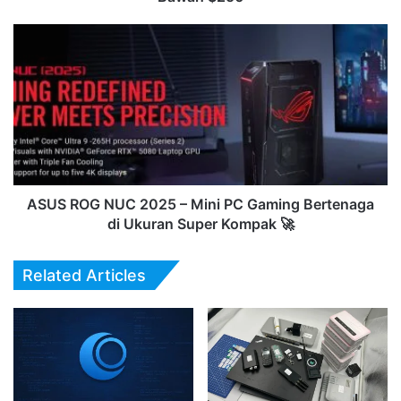
ASUS
ROG
NUC
2025
–
Mini
PC
Gaming
Bertenaga
di
ASUS ROG NUC 2025 – Mini PC Gaming Bertenaga
Ukuran
di Ukuran Super Kompak 🚀
Super
Kompak
Related Articles
🚀