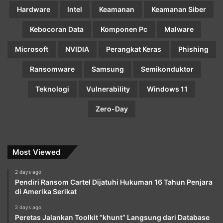
Hardware
Intel
Keamanan
Keamanan Siber
Kebocoran Data
Komponen Pc
Malware
Microsoft
NVIDIA
Perangkat Keras
Phishing
Ransomware
Samsung
Semikonduktor
Teknologi
Vulnerability
Windows 11
Zero-Day
Most Viewed
2 days ago
Pendiri Ransom Cartel Dijatuhi Hukuman 16 Tahun Penjara
di Amerika Serikat
2 days ago
Peretas Jalankan Toolkit “khunt” Langsung dari Database