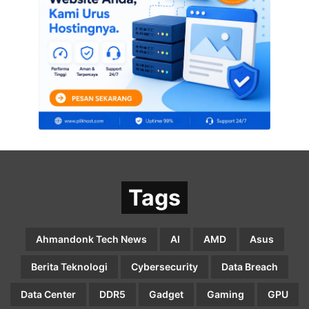
Tags
Ahmandonk Tech News
AI
AMD
Asus
Berita Teknologi
Cybersecurity
Data Breach
Data Center
DDR5
Gadget
Gaming
GPU