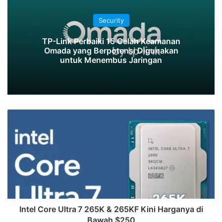
Security
TP-Link Perbaiki 15 Celah Keamanan
Omada yang Berpotensi Digunakan
untuk Menembus Jaringan
Intel
Core
Ultra 7
265K
&
265KF
Kini
Harganya
di
Bawah
Intel Core Ultra 7 265K & 265KF Kini Harganya di
$250
Bawah $250