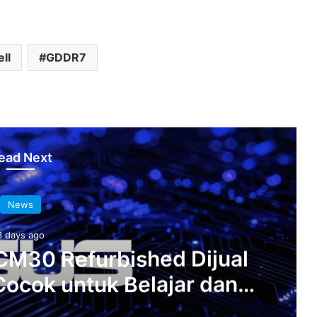
ll
GDDR7
ead Next
News
3 days ago
M30 Refurbished Dijual
Cocok untuk Belajar dan
a Ringan