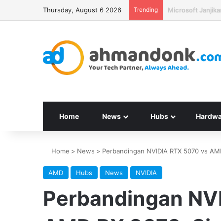
Thursday, August 6 2026
Trending
Seagate Targetka
Home
News
Hubs
Hardwa
Home
>
News
>
Perbandingan NVIDIA RTX 5070 vs AM
AMD
Hubs
News
NVIDIA
Perbandingan NV