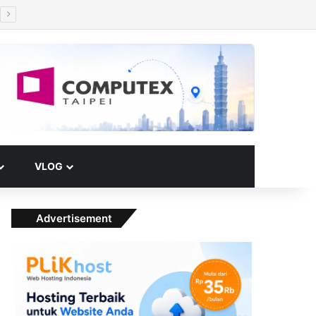
Facebook
X
YouTube
Instagram
Paypal
Telegram
TikTok
Buy Me a Coffee
RSS
Klook
Switch skin
VLOG
Advertisement