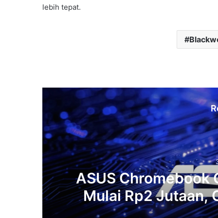
lebih tepat.
Blackwe
R
ASUS Chromebook C
PC
Mulai Rp2 Jutaan, 
Kerj