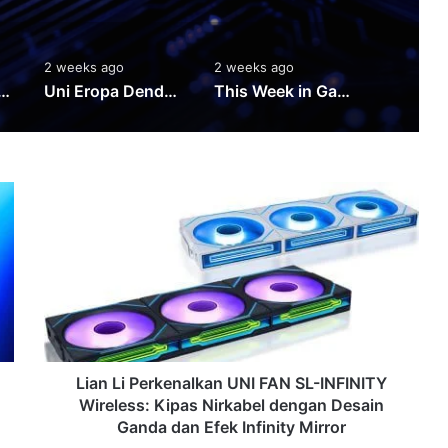
2 weeks ago
2 weeks ago
2 weeks 
 365 Ganggu Teams, SharePoint, OneDrive, dan Layanan Lain
Uni Eropa Denda Google Rp16 Triliun Terkait Search dan Play Store
This Week in Gaming Week 30: Dinoblade, ZeroSpace, dan Rilisan Game Pekan Ini
Lian
Li
Perkenalkan
UNI
FAN
SL-
INFINITY
Wireless:
Kipas
Nirkabel
Lian Li Perkenalkan UNI FAN SL-INFINITY
dengan
Wireless: Kipas Nirkabel dengan Desain
Desain
Ganda dan Efek Infinity Mirror
Ganda