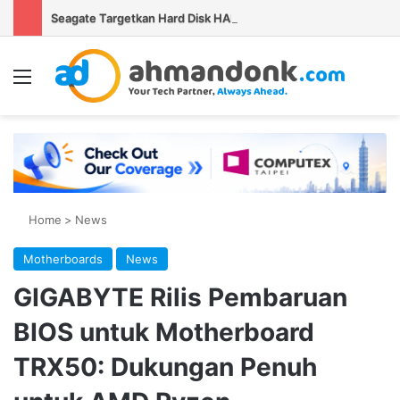
Seagate Targetkan Hard Disk HAMR 50 TB Mulai Validasi Pelanggan pada 2027
Menu
Se
Home
>
News
Motherboards
News
GIGABYTE Rilis Pembaruan
BIOS untuk Motherboard
TRX50: Dukungan Penuh