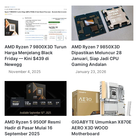
AMD Ryzen 7 9800X3D Turun
AMD Ryzen 7 9850X3D
Harga Menjelang Black
Dipastikan Meluncur 28
Friday — Kini $439 di
Januari, Siap Jadi CPU
Newegg
Gaming Andalan
November 4, 2025
January 23, 2026
AMD Ryzen 5 9500F Resmi
GIGABYTE Umumkan X870E
Hadir di Pasar Mulai 16
AERO X3D WOOD
September 2025
Motherboard