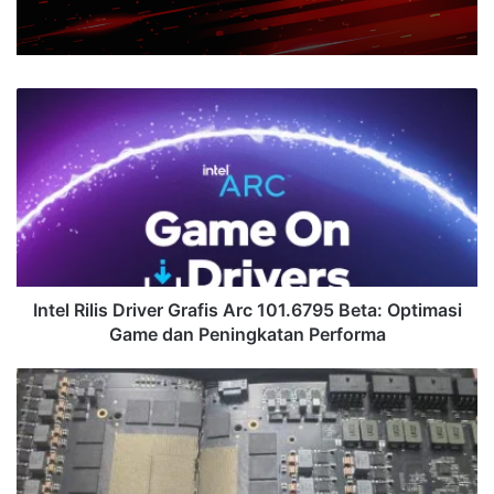
Intel
Rilis
Driver
Grafis
Arc
101.6795
Beta:
Optimasi
Game
dan
Intel Rilis Driver Grafis Arc 101.6795 Beta: Optimasi
Peningkatan
Game dan Peningkatan Performa
Performa
Prototipe
NVIDIA
GeForce
RTX
5090
dengan