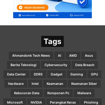
Tags
Ahmandonk Tech News
AI
AMD
Asus
Berita Teknologi
Cybersecurity
Data Breach
Data Center
DDR5
Gadget
Gaming
GPU
Hardware
Intel
Keamanan
Keamanan Siber
Kebocoran Data
Komponen Pc
Malware
Microsoft
NVIDIA
Perangkat Keras
Phishing