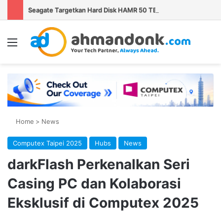
Seagate Targetkan Hard Disk HAMR 50 TB Mulai Validasi Pelanggan pada 2027
Menu
Se
Home
>
News
Computex Taipei 2025
Hubs
News
darkFlash Perkenalkan Seri
Casing PC dan Kolaborasi
Eksklusif di Computex 2025