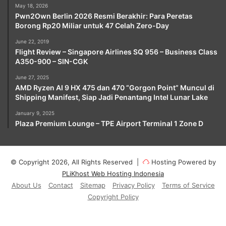
May 18, 2026
Pwn2Own Berlin 2026 Resmi Berakhir: Para Peretas
Borong Rp20 Miliar untuk 47 Celah Zero-Day
June 22, 2019
Flight Review – Singapore Airlines SQ 956 – Business Class
A350-900 – SIN-CGK
June 27, 2025
AMD Ryzen AI 9 HX 475 dan 470 “Gorgon Point” Muncul di
Shipping Manifest, Siap Jadi Penantang Intel Lunar Lake
January 9, 2025
Plaza Premium Lounge – TPE Airport Terminal 1 Zone D
© Copyright 2026, All Rights Reserved |
Hosting Powered by
PLiKhost Web Hosting Indonesia
About Us
Contact
Sitemap
Privacy Policy
Terms of Service
Copyright Policy
Facebook
X
YouTube
Instagram
Paypal
Telegram
TikTok
Buy