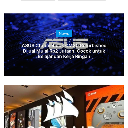
News
Outage Microsoft 365 Ganggu Teams,
SharePoint, OneDrive, dan Layanan Lain
Corsair
Perkenalkan
NAUTILUS
RS
LCD
AIO
dan