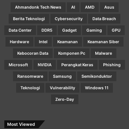
Ahmandonk Tech News
AI
AMD
Asus
Berita Teknologi
Cybersecurity
Data Breach
Data Center
DDR5
Gadget
Gaming
GPU
Hardware
Intel
Keamanan
Keamanan Siber
Kebocoran Data
Komponen Pc
Malware
Microsoft
NVIDIA
Perangkat Keras
Phishing
Ransomware
Samsung
Semikonduktor
Teknologi
Vulnerability
Windows 11
Zero-Day
Most Viewed