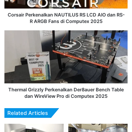
RS-
R
ARGB
Corsair Perkenalkan NAUTILUS RS LCD AIO dan RS-
Fans
R ARGB Fans di Computex 2025
di
Computex
Thermal
2025
Grizzly
Perkenalkan
Der8auer
Bench
Table
dan
WireView
Pro
di
Thermal Grizzly Perkenalkan Der8auer Bench Table
Computex
dan WireView Pro di Computex 2025
2025
Related Articles