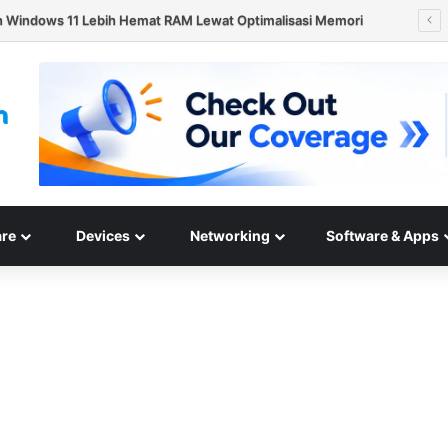
n Hard Disk HAMR 50 TB Mulai Validasi Pelanggan pada 2027
re
Devices
Networking
Software & Apps