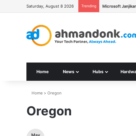
Saturday, August 8 2026
Trending
Seagate Targetka
Home
News
Hubs
Hardwa
Home
>
Oregon
Oregon
May