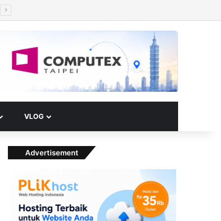
Facebook
X
YouTube
Instagram
Paypal
Telegram
TikTok
Buy Me a Coffee
RSS
Klook
Switch skin
VLOG
Advertisement