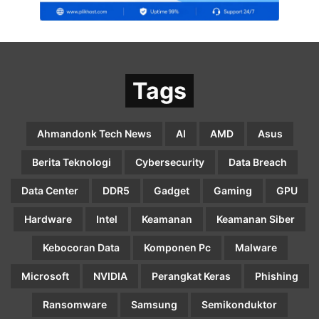
Tags
Ahmandonk Tech News
AI
AMD
Asus
Berita Teknologi
Cybersecurity
Data Breach
Data Center
DDR5
Gadget
Gaming
GPU
Hardware
Intel
Keamanan
Keamanan Siber
Kebocoran Data
Komponen Pc
Malware
Microsoft
NVIDIA
Perangkat Keras
Phishing
Ransomware
Samsung
Semikonduktor