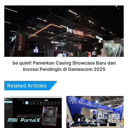
Snapdragon
Flagship
be
quiet!
Pamerkan
Casing
Showcase
Baru
dan
Inovasi
Pendingin
di
be quiet! Pamerkan Casing Showcase Baru dan
Gamescom
Inovasi Pendingin di Gamescom 2025
2025
Related Articles