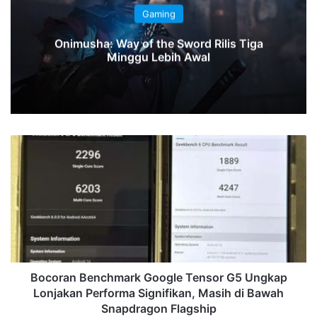
Gaming
Onimusha: Way of the Sword Rilis Tiga
Minggu Lebih Awal
Bocoran
Benchmark
Google
Tensor
G5
Ungkap
Lonjakan
Performa
Signifikan,
Masih
Bocoran Benchmark Google Tensor G5 Ungkap
di
Lonjakan Performa Signifikan, Masih di Bawah
Bawah
Snapdragon Flagship