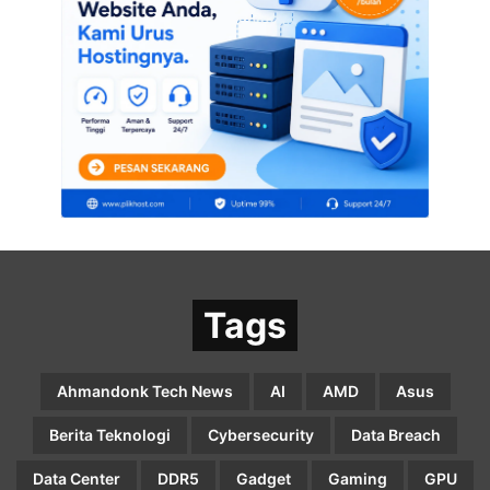
Tags
Ahmandonk Tech News
AI
AMD
Asus
Berita Teknologi
Cybersecurity
Data Breach
Data Center
DDR5
Gadget
Gaming
GPU