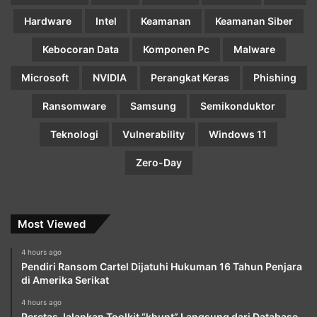
Hardware
Intel
Keamanan
Keamanan Siber
Kebocoran Data
Komponen Pc
Malware
Microsoft
NVIDIA
Perangkat Keras
Phishing
Ransomware
Samsung
Semikonduktor
Teknologi
Vulnerability
Windows 11
Zero-Day
Most Viewed
4 hours ago
Pendiri Ransom Cartel Dijatuhi Hukuman 16 Tahun Penjara
di Amerika Serikat
4 hours ago
Peretas Jalankan Toolkit “khunt” Langsung dari Database