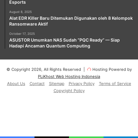
Esports
August 8, 2025
Alat EDR Killer Baru Ditemukan Digunakan oleh 8 Kelompok
Ransomware Aktif
October 17, 2025
ASUSTOR Umumkan NAS Sudah “PQC Ready” — Siap
Hadapi Ancaman Quantum Computing
© Copyright 2026, All Rights Reserved |
Hosting Powered by
PLiKhost Web Hosting Indonesia
About Us
Contact
Sitemap
Privacy Policy
Terms of Service
Copyright Policy
Facebook
X
YouTube
Instagram
Paypal
Telegram
TikTok
Buy
Me
RSS
Klook
a