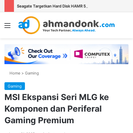
Seagate Targetkan Hard Disk HAMR 50 TB Mulai Validasi Pelanggan pada 2027
Menu
Se
Home
>
Gaming
Gaming
MSI Ekspansi Seri MLG ke
Komponen dan Periferal
Gaming Premium