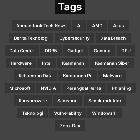
Tags
Ahmandonk Tech News
AI
AMD
Asus
Berita Teknologi
Cybersecurity
Data Breach
Data Center
DDR5
Gadget
Gaming
GPU
Hardware
Intel
Keamanan
Keamanan Siber
Kebocoran Data
Komponen Pc
Malware
Microsoft
NVIDIA
Perangkat Keras
Phishing
Ransomware
Samsung
Semikonduktor
Teknologi
Vulnerability
Windows 11
Zero-Day