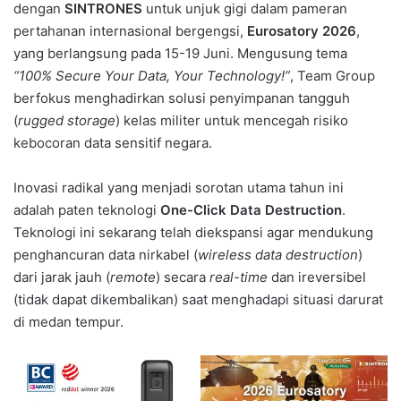
dengan
SINTRONES
untuk unjuk gigi dalam pameran
pertahanan internasional bergengsi,
Eurosatory 2026
,
yang berlangsung pada 15-19 Juni. Mengusung tema
“100% Secure Your Data, Your Technology!”
, Team Group
berfokus menghadirkan solusi penyimpanan tangguh
(
rugged storage
) kelas militer untuk mencegah risiko
kebocoran data sensitif negara.
Inovasi radikal yang menjadi sorotan utama tahun ini
adalah paten teknologi
One-Click Data Destruction
.
Teknologi ini sekarang telah diekspansi agar mendukung
penghancuran data nirkabel (
wireless data destruction
)
dari jarak jauh (
remote
) secara
real-time
dan ireversibel
(tidak dapat dikembalikan) saat menghadapi situasi darurat
di medan tempur.