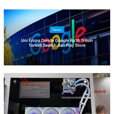
News
Uni Eropa Denda Google Rp16 Triliun
Terkait Search dan Play Store
Computex
2026:
Cougar
Rilis
Lini
Liquid
Cooler
LQX