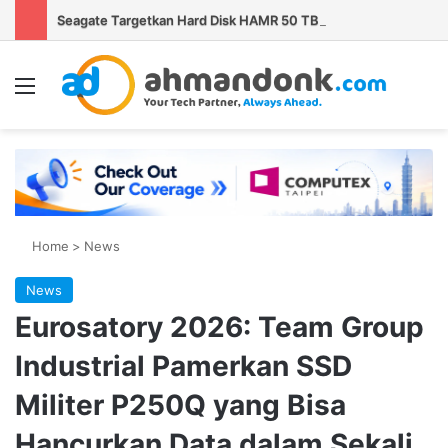
Seagate Targetkan Hard Disk HAMR 50 TB Mulai Validasi Pelanggan pada 2027
Menu
Se
Home
>
News
News
Eurosatory 2026: Team Group
Industrial Pamerkan SSD
Militer P250Q yang Bisa
Hancurkan Data dalam Sekali