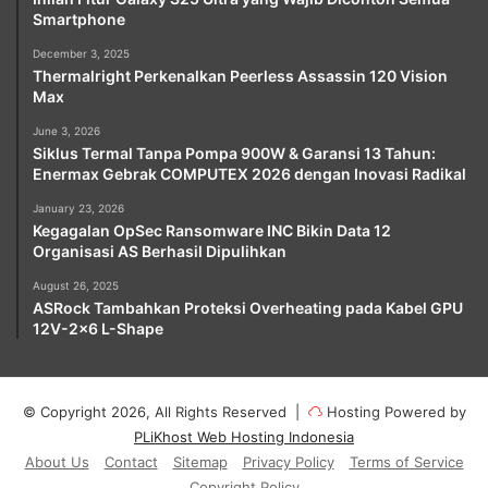
Smartphone
December 3, 2025
Thermalright Perkenalkan Peerless Assassin 120 Vision
Max
June 3, 2026
Siklus Termal Tanpa Pompa 900W & Garansi 13 Tahun:
Enermax Gebrak COMPUTEX 2026 dengan Inovasi Radikal
January 23, 2026
Kegagalan OpSec Ransomware INC Bikin Data 12
Organisasi AS Berhasil Dipulihkan
August 26, 2025
ASRock Tambahkan Proteksi Overheating pada Kabel GPU
12V-2×6 L-Shape
© Copyright 2026, All Rights Reserved |
Hosting Powered by
PLiKhost Web Hosting Indonesia
About Us
Contact
Sitemap
Privacy Policy
Terms of Service
Copyright Policy