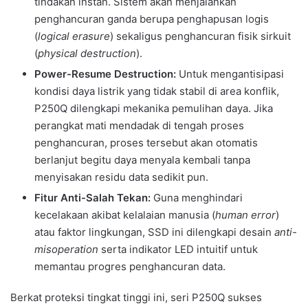
tindakan instan. Sistem akan menjalankan
penghancuran ganda berupa penghapusan logis
(
logical erasure
) sekaligus penghancuran fisik sirkuit
(
physical destruction
).
Power-Resume Destruction:
Untuk mengantisipasi
kondisi daya listrik yang tidak stabil di area konflik,
P250Q dilengkapi mekanika pemulihan daya. Jika
perangkat mati mendadak di tengah proses
penghancuran, proses tersebut akan otomatis
berlanjut begitu daya menyala kembali tanpa
menyisakan residu data sedikit pun.
Fitur Anti-Salah Tekan:
Guna menghindari
kecelakaan akibat kelalaian manusia (
human error
)
atau faktor lingkungan, SSD ini dilengkapi desain
anti-
misoperation
serta indikator LED intuitif untuk
memantau progres penghancuran data.
Berkat proteksi tingkat tinggi ini, seri P250Q sukses