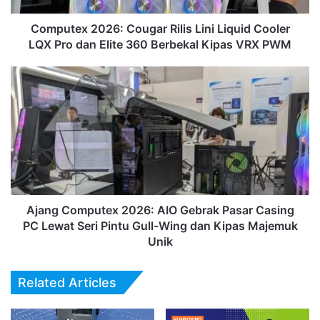
Pro
dan
Computex 2026: Cougar Rilis Lini Liquid Cooler
Elite
LQX Pro dan Elite 360 Berbekal Kipas VRX PWM
360
Berbekal
Ajang
Kipas
Computex
VRX
2026:
PWM
AIO
Gebrak
Pasar
Casing
PC
Lewat
Seri
Ajang Computex 2026: AIO Gebrak Pasar Casing
Pintu
PC Lewat Seri Pintu Gull-Wing dan Kipas Majemuk
Gull-
Unik
Wing
dan
Related Articles
Kipas
Majemuk
Unik