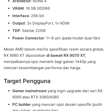
Arsitektur
: RDNA 4
VRAM
: 16 GB GDDR6
Interface
: 256-bit
Output
: 3x DisplayPort, 1x HDMI
TDP
: Sekitar 225W
Power Connector
: 1x 8-pin (pada model dual-fan)
Meski AMD belum merilis spesifikasi resmi secara global,
RX 9060 XT diposisikan
di bawah RX 9070 XT
,
menjadikannya opsi menarik bagi gamer 1440p yang
mencari keseimbangan performa dan harga.
Target Pengguna
Gamer mainstream
yang ingin upgrade dari seri RX
6000 atau RTX 3060/4060
PC builder
yang mencari opsi desain spesifik (putih
atau hitam, dual/triple fan)