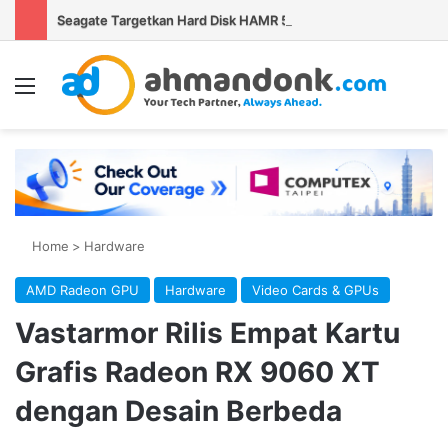
Seagate Targetkan Hard Disk HAMR 50 TB Mulai Validasi Pelanggan pada 2027
Menu
Se
Home
>
Hardware
AMD Radeon GPU
Hardware
Video Cards & GPUs
Vastarmor Rilis Empat Kartu
Grafis Radeon RX 9060 XT
dengan Desain Berbeda