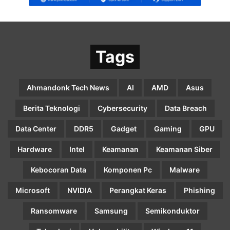
Tags
Ahmandonk Tech News
AI
AMD
Asus
Berita Teknologi
Cybersecurity
Data Breach
Data Center
DDR5
Gadget
Gaming
GPU
Hardware
Intel
Keamanan
Keamanan Siber
Kebocoran Data
Komponen Pc
Malware
Microsoft
NVIDIA
Perangkat Keras
Phishing
Ransomware
Samsung
Semikonduktor