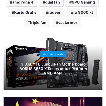
amd rdna 4
dual fan
GPU Gaming
Kartu Grafis
radeon
rx 9060 xt
triple fan
vastarmor
Motherboards
GIGABYTE Luncurkan Motherboard
AORUS B550 X Series untuk Platform
AMD AM4
Tersangka
Peretas