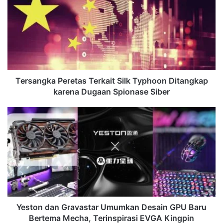
Terkait
Silk
Typhoon
Ditangkap
karena
Dugaan
Spionase
Siber
Tersangka Peretas Terkait Silk Typhoon Ditangkap
karena Dugaan Spionase Siber
Yeston
dan
Gravastar
Umumkan
Desain
GPU
Baru
Bertema
Mecha,
Terinspirasi
Yeston dan Gravastar Umumkan Desain GPU Baru
EVGA
Bertema Mecha, Terinspirasi EVGA Kingpin