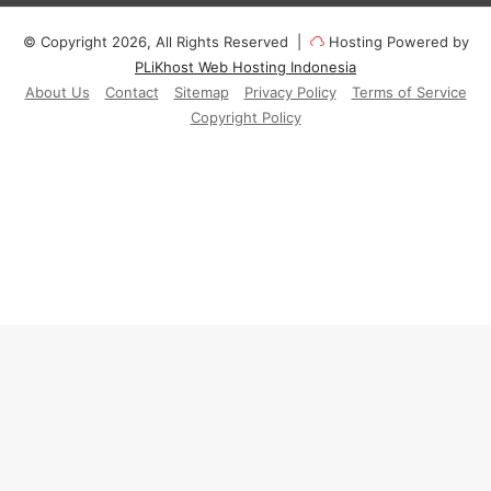
© Copyright 2026, All Rights Reserved |
Hosting Powered by
PLiKhost Web Hosting Indonesia
About Us
Contact
Sitemap
Privacy Policy
Terms of Service
Copyright Policy
Facebook
X
YouTube
Instagram
Paypal
Telegram
TikTok
Buy
Me
RSS
Klook
a
Coff