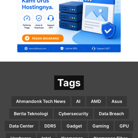
Tags
Ahmandonk Tech News
AI
AMD
Asus
Berita Teknologi
Cybersecurity
Data Breach
Data Center
DDR5
Gadget
Gaming
GPU