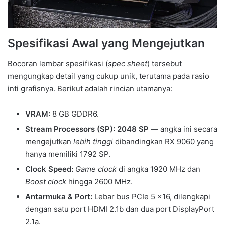
Spesifikasi Awal yang Mengejutkan
Bocoran lembar spesifikasi (
spec sheet
) tersebut
mengungkap detail yang cukup unik, terutama pada rasio
inti grafisnya. Berikut adalah rincian utamanya:
VRAM:
8 GB GDDR6.
Stream Processors (SP):
2048 SP
— angka ini secara
mengejutkan
lebih tinggi
dibandingkan RX 9060 yang
hanya memiliki 1792 SP.
Clock Speed:
Game clock
di angka 1920 MHz dan
Boost clock
hingga 2600 MHz.
Antarmuka & Port:
Lebar bus PCIe 5 x16, dilengkapi
dengan satu port HDMI 2.1b dan dua port DisplayPort
2.1a.