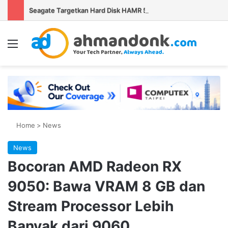
Seagate Targetkan Hard Disk HAMR 50 TB Mulai Validasi Pelanggan pada 2027
Menu
Se
Home
>
News
News
Bocoran AMD Radeon RX
9050: Bawa VRAM 8 GB dan
Stream Processor Lebih
Banyak dari 9060