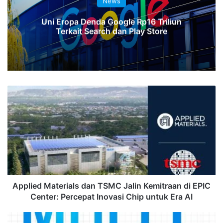
News
Uni Eropa Denda Google Rp16 Triliun
Terkait Search dan Play Store
Applied
Materials
dan
TSMC
Jalin
Kemitraan
di
EPIC
Center:
Percepat
Applied Materials dan TSMC Jalin Kemitraan di EPIC
Inovasi
Center: Percepat Inovasi Chip untuk Era AI
Chip
untuk
MaxSun