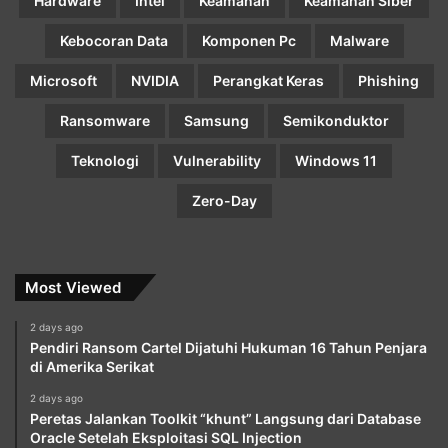
Hardware
Intel
Keamanan
Keamanan Siber
Kebocoran Data
Komponen Pc
Malware
Microsoft
NVIDIA
Perangkat Keras
Phishing
Ransomware
Samsung
Semikonduktor
Teknologi
Vulnerability
Windows 11
Zero-Day
Most Viewed
2 days ago
Pendiri Ransom Cartel Dijatuhi Hukuman 16 Tahun Penjara
di Amerika Serikat
2 days ago
Peretas Jalankan Toolkit “khunt” Langsung dari Database
Oracle Setelah Eksploitasi SQL Injection