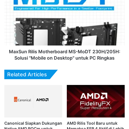
Era
Rilis
AI
Motherboard
MS-
MoDT
230H/205H:
Solusi
"Mobile
on
Desktop"
MaxSun Rilis Motherboard MS-MoDT 230H/205H:
untuk
Solusi "Mobile on Desktop" untuk PC Ringkas
PC
Ringkas
Related Articles
Canonical Siapkan Dukungan
AMD Rilis Tool Baru untuk
Native AMD ROCm untuk
Memaksa FSR 4 Aktif di Lebih