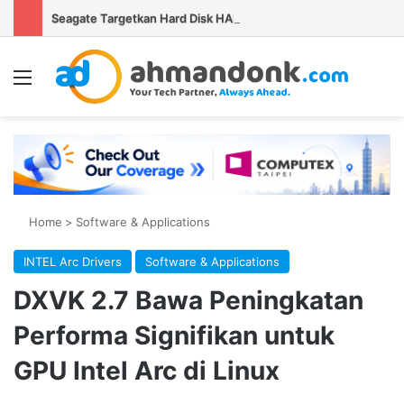
Seagate Targetkan Hard Disk HAMR 50 TB Mulai Validasi Pelanggan pada 2027
Menu
Se
Home
>
Software & Applications
INTEL Arc Drivers
Software & Applications
DXVK 2.7 Bawa Peningkatan
Performa Signifikan untuk
GPU Intel Arc di Linux