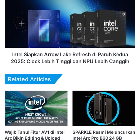
Siapkan
Arrow
Lake
Refresh
di
Paruh
Kedua
2025:
Clock
Intel Siapkan Arrow Lake Refresh di Paruh Kedua
Lebih
2025: Clock Lebih Tinggi dan NPU Lebih Canggih
Tinggi
dan
Related Articles
NPU
Lebih
Canggih
Wajib Tahu! Fitur AV1 di Intel
SPARKLE Resmi Meluncurkan
Arc Bikin Editing & Upload
Intel Arc Pro B60 24 GB