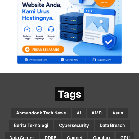
Tags
Ahmandonk Tech News
AI
AMD
Asus
Berita Teknologi
Cybersecurity
Data Breach
Data Center
DDR5
Gadget
Gaming
GPU