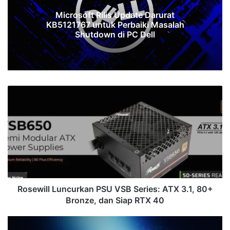
Microsoft Rilis Update Darurat
KB5121767 untuk Perbaiki Masalah
Shutdown di PC Dell
Rosewill
Luncurkan
PSU
VSB
Series:
ATX
3.1,
80+
Bronze,
dan
Rosewill Luncurkan PSU VSB Series: ATX 3.1, 80+
Siap
Bronze, dan Siap RTX 40
RTX
40
Intel