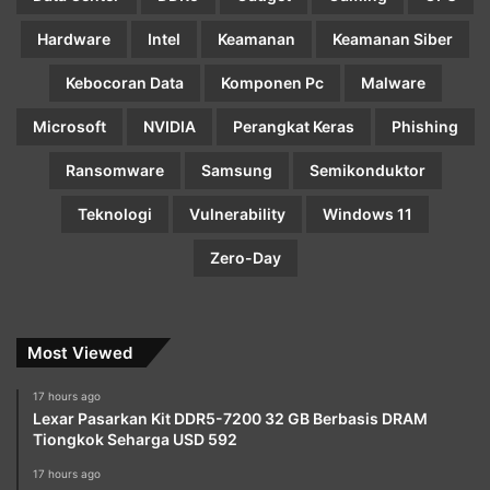
Hardware
Intel
Keamanan
Keamanan Siber
Kebocoran Data
Komponen Pc
Malware
Microsoft
NVIDIA
Perangkat Keras
Phishing
Ransomware
Samsung
Semikonduktor
Teknologi
Vulnerability
Windows 11
Zero-Day
Most Viewed
17 hours ago
Lexar Pasarkan Kit DDR5-7200 32 GB Berbasis DRAM
Tiongkok Seharga USD 592
17 hours ago