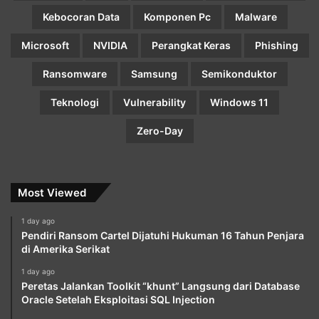
Kebocoran Data
Komponen Pc
Malware
Microsoft
NVIDIA
Perangkat Keras
Phishing
Ransomware
Samsung
Semikonduktor
Teknologi
Vulnerability
Windows 11
Zero-Day
Most Viewed
1 day ago
Pendiri Ransom Cartel Dijatuhi Hukuman 16 Tahun Penjara
di Amerika Serikat
1 day ago
Peretas Jalankan Toolkit “khunt” Langsung dari Database
Oracle Setelah Eksploitasi SQL Injection