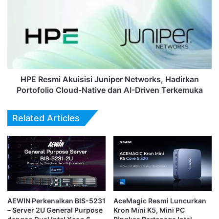
Akuisisi
Juniper
Networks,
Hadirkan
Portofolio
Cloud-
Native
dan
HPE Resmi Akuisisi Juniper Networks, Hadirkan
AI-
Portofolio Cloud-Native dan AI-Driven Terkemuka
Driven
Terkemuka
Related Articles
AEWIN Perkenalkan BIS-5231
AceMagic Resmi Luncurkan
– Server 2U General Purpose
Kron Mini K5, Mini PC