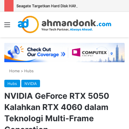
Seagate Targetkan Hard Disk HAMR 50 TB Mulai Validasi Pelanggan pada 2027
Menu
Se
Home
>
Hubs
Hubs
NVIDIA
NVIDIA GeForce RTX 5050
Kalahkan RTX 4060 dalam
Teknologi Multi-Frame