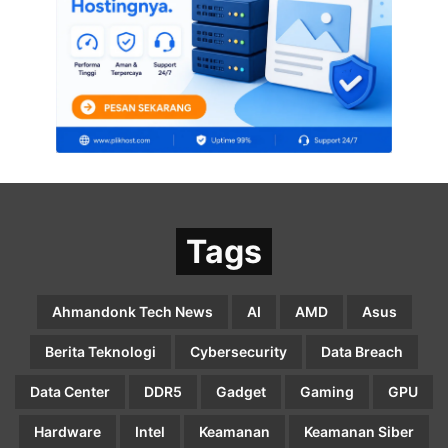
Tags
Ahmandonk Tech News
AI
AMD
Asus
Berita Teknologi
Cybersecurity
Data Breach
Data Center
DDR5
Gadget
Gaming
GPU
Hardware
Intel
Keamanan
Keamanan Siber