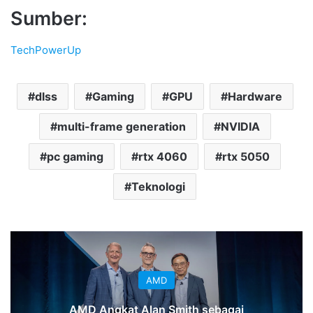
Sumber:
TechPowerUp
dlss
Gaming
GPU
Hardware
multi-frame generation
NVIDIA
pc gaming
rtx 4060
rtx 5050
Teknologi
AMD
AMD Angkat Alan Smith sebagai