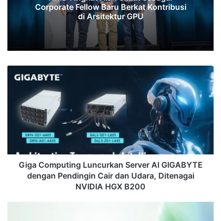
Corporate Fellow Baru Berkat Kontribusi
di Arsitektur GPU
Giga
Computing
Luncurkan
Server
AI
GIGABYTE
dengan
Pendingin
Cair
dan
Giga Computing Luncurkan Server AI GIGABYTE
Udara,
dengan Pendingin Cair dan Udara, Ditenagai
Ditenagai
NVIDIA HGX B200
NVIDIA
HGX
HPE
B200
Resmi